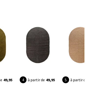
de
49,95
à partir de
49,95
à partir de
49,95