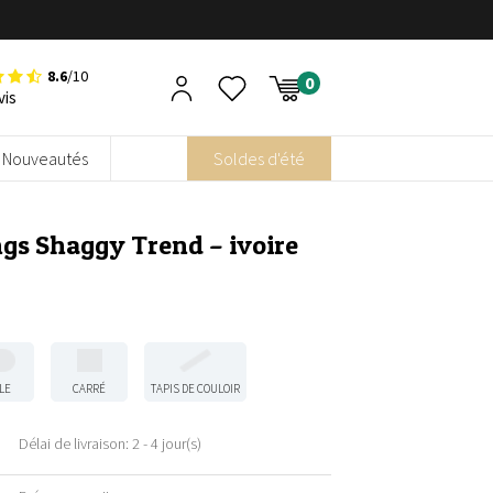
8.6
/10
vis
Nouveautés
Soldes d'été
ngs Shaggy Trend – ivoire
LE
CARRÉ
TAPIS DE COULOIR
Délai de livraison: 2 - 4 jour(s)