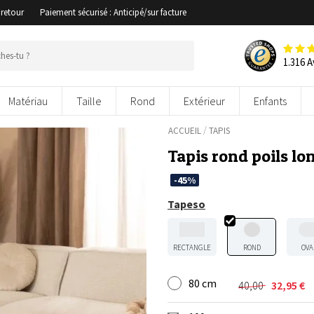
 retour
Paiement sécurisé : Anticipé/sur facture
1.316 A
Matériau
Taille
Rond
Extérieur
Enfants
/
ACCUEIL
TAPIS
Tapis rond poils lo
-45%
Tapeso
RECTANGLE
ROND
OVA
80 cm
40,00
32,95
€
Le
Le
prix
prix