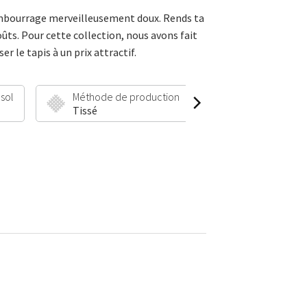
 rembourrage merveilleusement doux. Rends ta
oûts. Pour cette collection, nous avons fait
le tapis à un prix attractif.
 sol
Méthode de production
Hauteur et poid
Tissé
30 mm | 1900 