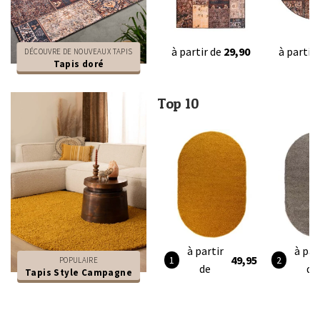
à partir de
29,90
à partir
DÉCOUVRE DE NOUVEAUX TAPIS
Tapis doré
Top 10
à partir
à par
49,95
POPULAIRE
de
de
Tapis Style Campagne