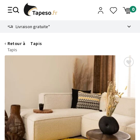
Passer
au
contenu
8.6
Livraison gratuite*
Retour à
Tapis
Tapis