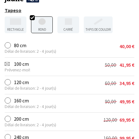
Tapeso
RECTANGLE
ROND
CARRÉ
TAPIS DE COULOIR
80 cm
40,00
€
Délai de livraison: 2 - 4 jour(s)
100 cm
50,00
41,95
€
Le
Le
Prévenez-moi!
prix
prix
initial
actuel
120 cm
60,00
34,95
€
Le
Le
était :
est :
Délai de livraison: 2 - 4 jour(s)
prix
prix
50,00 €.
41,95 €.
initial
actuel
160 cm
90,00
49,95
€
Le
Le
était :
est :
Délai de livraison: 2 - 4 jour(s)
prix
prix
60,00 €.
34,95 €.
initial
actuel
200 cm
120,00
69,95
€
Le
Le
était :
est :
Délai de livraison: 2 - 4 jour(s)
prix
prix
90,00 €.
49,95 €.
initial
actuel
240 cm
160,00
99,95
€