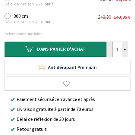
Le
Le
était :
est :
Délai de livraison: 2 - 4 jour(s)
prix
prix
120,00 €.
69,95 €.
initial
actuel
300 cm
240,00
149,95
€
Le
Le
était :
est :
Délai de livraison: 2 - 4 jour(s)
prix
prix
160,00 €.
99,95 €.
initial
actuel
Sélectionnez une taille
était :
est :
240,00 €.
149,95 €.
quantité de Ta
DANS
PANIER D'ACHAT
Antidérapant Premium
Paiement sécurisé : en avance et après
Livraison gratuite à partir de 70 euros
Délai de réflexion de 30 jours
Retour gratuit