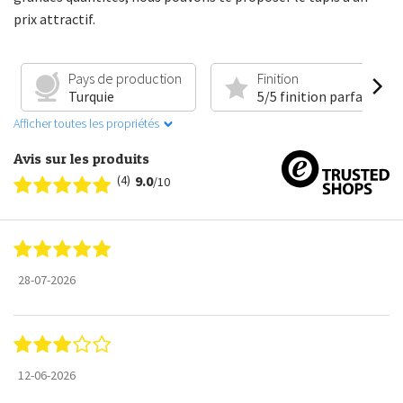
prix attractif.
Reçois 5 € de réduction
Pays de production
Finition
Turquie
5/5 finition parfaite
sur ton premier achat !
Afficher toutes les propriétés
Avis sur les produits
Inscris-toi et sois le premier à découvrir les nouvelles
(4)
9.0
collections et les offres exclusives.
/10
Email
28-07-2026
Je profite de ma réduction →
350.000+ peronnes
t'ont
déjà rejoint
12-06-2026