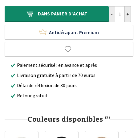
était :
est :
349,90 €.
239,90 €.
quantité de Ta
DANS
PANIER D'ACHAT
Antidérapant Premium
Paiement sécurisé : en avance et après
Livraison gratuite à partir de 70 euros
Délai de réflexion de 30 jours
Retour gratuit
Couleurs disponibles
(8)