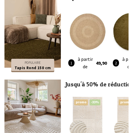
à partir
à par
49,90
POPULAIRE
de
de
Tapis Rond 150 cm
Jusqu'à 50% de réductio
promo
-33%
promo