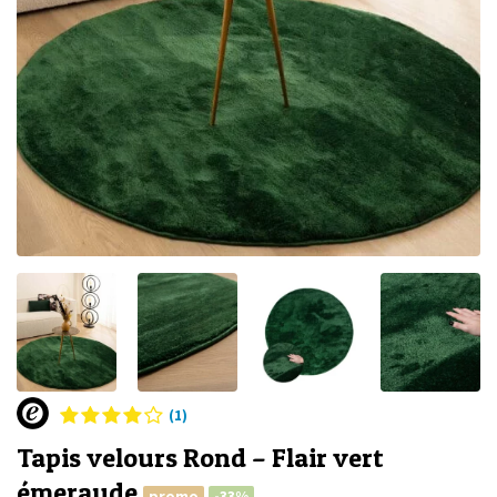
(1)
Tapis velours Rond – Flair vert
émeraude
promo
-33%