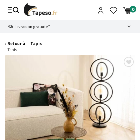
Passer
au
contenu
8.6
Livraison gratuite*
Retour à
Tapis
Tapis