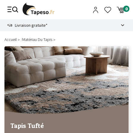
Passer
au
contenu
8.6
Livraison gratuite*
/
Accueil
Matériau Du Tapis
Tapis Tufté