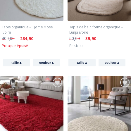
Tapis organique – Tjørne Mose
Tapis de bain forme organique –
ivoire
Lunja ivoire
400,00
284,90
60,00
39,90
Presque épuisé
En stock
▴
▴
▴
▴
taille
couleur
taille
couleur