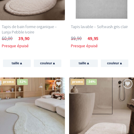
Tapis de bain forme organique –
Tapis lavable – Softwash gris clair
Lunja Pebble ivoire
60,00
39,90
99,90
49,95
Presque épuisé
Presque épuisé
▴
▴
▴
▴
taille
couleur
taille
couleur
promo
-32%
promo
-34%