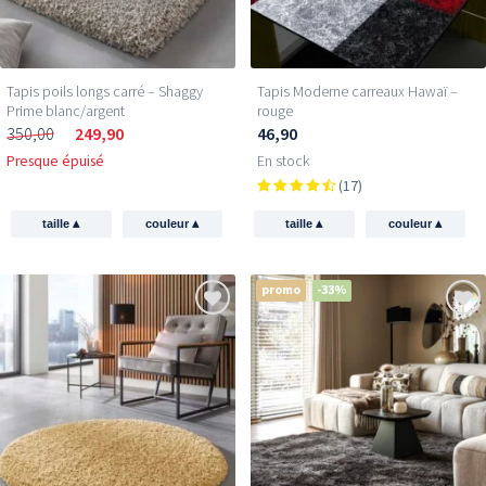
Tapis poils longs carré – Shaggy
Tapis Moderne carreaux Hawaï –
Prime blanc/argent
rouge
350,00
249,90
46,90
Presque épuisé
En stock
(17)
▴
▴
▴
▴
taille
couleur
taille
couleur
promo
-33%