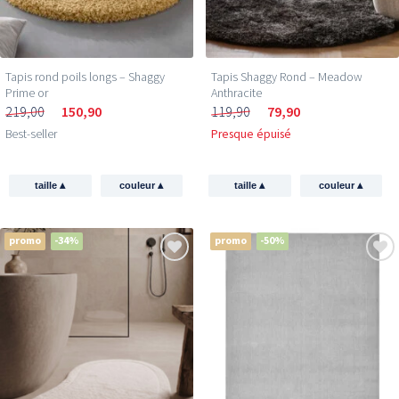
Tapis rond poils longs – Shaggy
Tapis Shaggy Rond – Meadow
Prime or
Anthracite
219,00
150,90
119,90
79,90
Best-seller
Presque épuisé
▴
▴
▴
▴
taille
couleur
taille
couleur
promo
-34%
promo
-50%