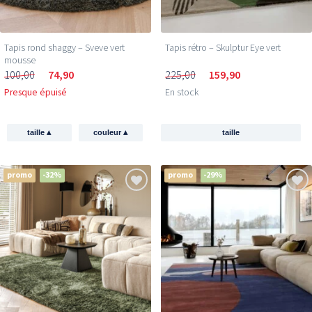
Tapis rond shaggy – Sveve vert
Tapis rétro – Skulptur Eye vert
mousse
100,00
74,90
225,00
159,90
Presque épuisé
En stock
▴
▴
taille
couleur
taille
promo
-32%
promo
-29%