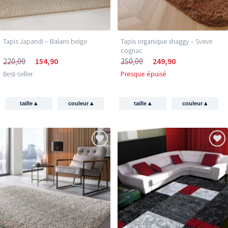
Tapis Japandi – Balans beige
Tapis organique shaggy – Sveve
cognac
220,00
154,90
350,00
249,90
Best-seller
Presque épuisé
▴
▴
▴
▴
taille
couleur
taille
couleur