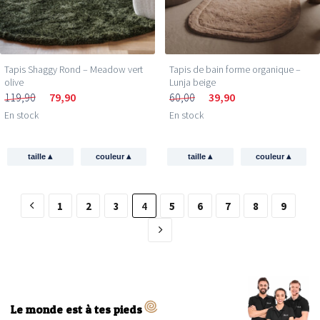
Tapis Shaggy Rond – Meadow vert
Tapis de bain forme organique –
olive
Lunja beige
119,90
79,90
60,00
39,90
En stock
En stock
▴
▴
▴
▴
taille
couleur
taille
couleur
1
2
3
4
5
6
7
8
9
Le monde est à tes pieds