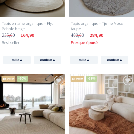
Tapis en laine organique – Flyt
Tapis organique – Tjørne Mose
Pebble beige
taupe
235,00
164,90
400,00
284,90
Best-seller
Presque épuisé
▴
▴
▴
▴
taille
couleur
taille
couleur
promo
-30%
promo
-29%