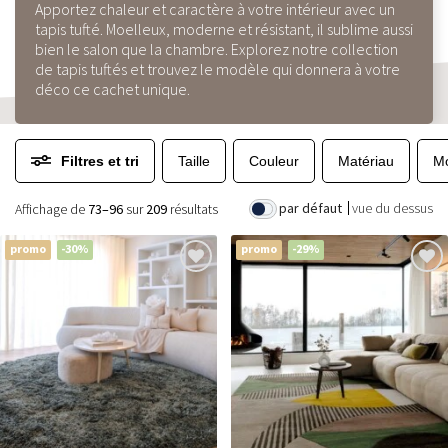
Apportez chaleur et caractère à votre intérieur avec un
tapis tufté. Moelleux, moderne et résistant, il sublime aussi
bien le salon que la chambre. Explorez notre collection
de tapis tuftés et trouvez le modèle qui donnera à votre
déco ce cachet unique.
Filtres et tri
Taille
Couleur
Matériau
Mo
par défaut
vue du dessus
Affichage de
73–96
sur
209
résultats
promo
-30%
promo
-29%