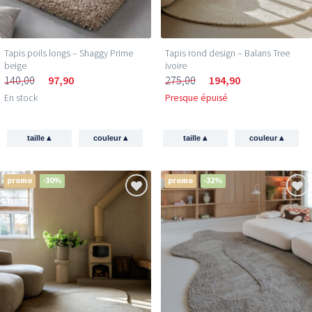
Tapis poils longs – Shaggy Prime
Tapis rond design – Balans Tree
beige
ivoire
140,00
97,90
275,00
194,90
En stock
Presque épuisé
▴
▴
▴
▴
taille
couleur
taille
couleur
promo
-30%
promo
-32%