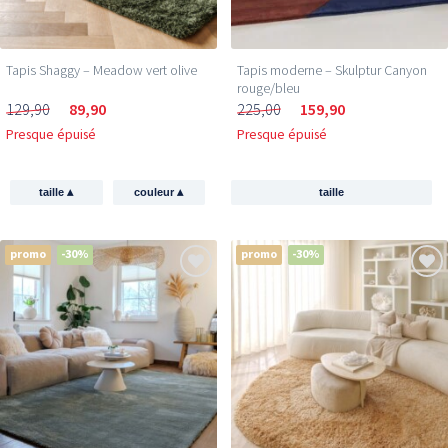
Tapis Shaggy – Meadow vert olive
Tapis moderne – Skulptur Canyon
rouge/bleu
129,90
89,90
225,00
159,90
Presque épuisé
Presque épuisé
▴
▴
taille
couleur
taille
promo
-30%
promo
-30%