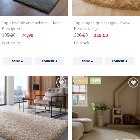
Tapis lavable en machine – Clean
Tapis organique shaggy – Sveve
Prestige vert
Pebble beige
105,00
74,90
320,00
229,90
Best-seller
En stock
▴
▴
▴
▴
taille
couleur
taille
couleur
promo
-29%