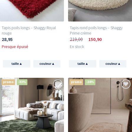
Tapis poils longs – Shaggy Royal
Tapis rond poils longs – Shaggy
rouge
Prime crème
28,95
219,00
150,90
Presque épuisé
En stock
▴
▴
▴
▴
taille
couleur
taille
couleur
promo
-33%
promo
-34%