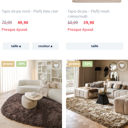
Tapis de jeu rond – Pluffy bleu clair
Tapis de jeu – Pluffy Heart
crème/multi
70,00
49,90
60,00
39,90
Presque épuisé
Presque épuisé
▴
▴
taille
couleur
taille
promo
-30%
promo
-31%