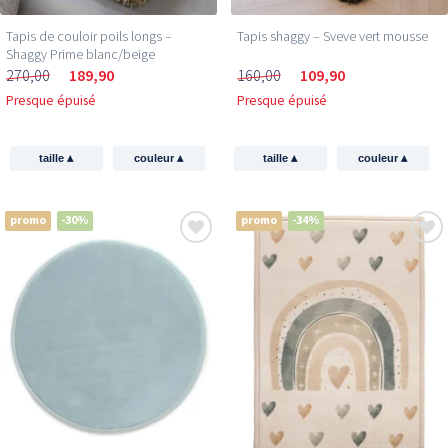
Tapis de couloir poils longs –
Tapis shaggy – Sveve vert mousse
Shaggy Prime blanc/beige
270,00
189,90
160,00
109,90
Presque épuisé
Presque épuisé
▴
▴
▴
▴
taille
couleur
taille
couleur
promo
-30%
promo
-34%