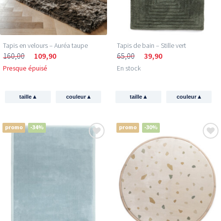
Tapis en velours – Auréa taupe
Tapis de bain – Stille vert
160,00
109,90
65,00
39,90
Presque épuisé
En stock
▴
▴
▴
▴
taille
couleur
taille
couleur
promo
-34%
promo
-30%