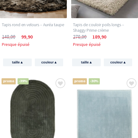
Tapis rond en velours – Auréa taupe
Tapis de couloir poils longs –
Shaggy Prime crème
140,00
99,90
270,00
189,90
Presque épuisé
Presque épuisé
▴
▴
▴
▴
taille
couleur
taille
couleur
promo
-39%
promo
-30%