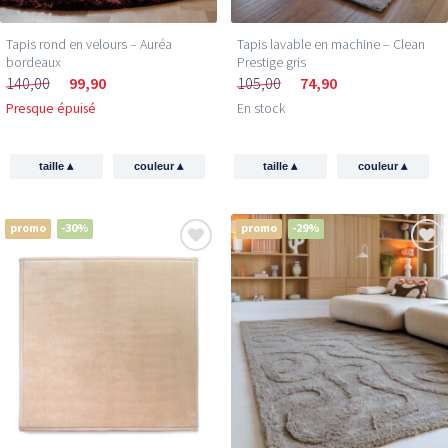
Tapis rond en velours – Auréa
Tapis lavable en machine – Clean
bordeaux
Prestige gris
140,00
99,90
105,00
74,90
Presque épuisé
En stock
▴
▴
▴
▴
taille
couleur
taille
couleur
promo
-30%
promo
-29%