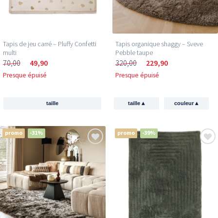
Tapis de jeu carré – Pluffy Confetti
Tapis organique shaggy – Sveve
multi
Pebble taupe
70,00
49,90
320,00
229,90
Presque épuisé
Presque épuisé
▴
▴
taille
taille
couleur
promo
-31%
promo
-39%