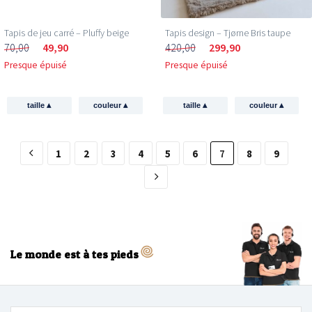
Tapis de jeu carré – Pluffy beige
Tapis design – Tjørne Bris taupe
70,00
49,90
420,00
299,90
Presque épuisé
Presque épuisé
▴
▴
▴
▴
taille
couleur
taille
couleur
1
2
3
4
5
6
7
8
9
Le monde est à tes pieds