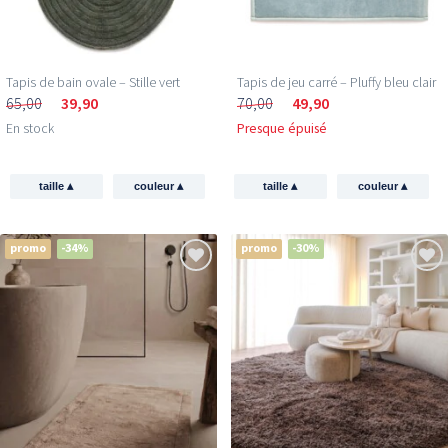
Tapis de bain ovale – Stille vert
Tapis de jeu carré – Pluffy bleu clair
65,00
39,90
70,00
49,90
En stock
Presque épuisé
▴
▴
▴
▴
taille
couleur
taille
couleur
promo
-34%
promo
-30%