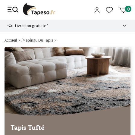
Passer
au
contenu
8.6
Livraison gratuite*
/
Accueil
Matériau Du Tapis
Tapis Tufté