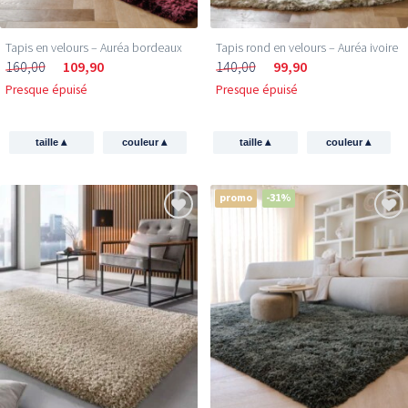
Tapis en velours – Auréa bordeaux
Tapis rond en velours – Auréa ivoire
160,00
109,90
140,00
99,90
Presque épuisé
Presque épuisé
▴
▴
▴
▴
taille
couleur
taille
couleur
promo
-31%