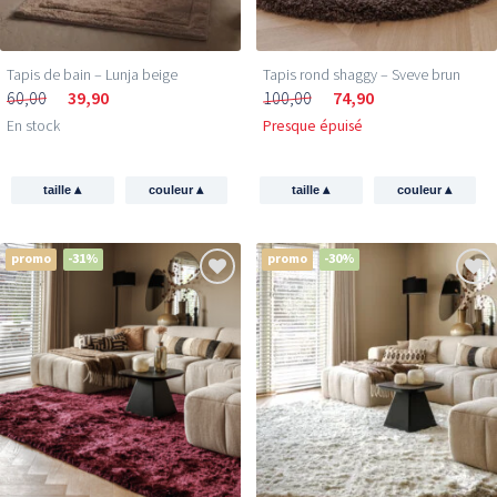
Tapis de bain – Lunja beige
Tapis rond shaggy – Sveve brun
60,00
39,90
100,00
74,90
En stock
Presque épuisé
▴
▴
▴
▴
taille
couleur
taille
couleur
promo
-31%
promo
-30%