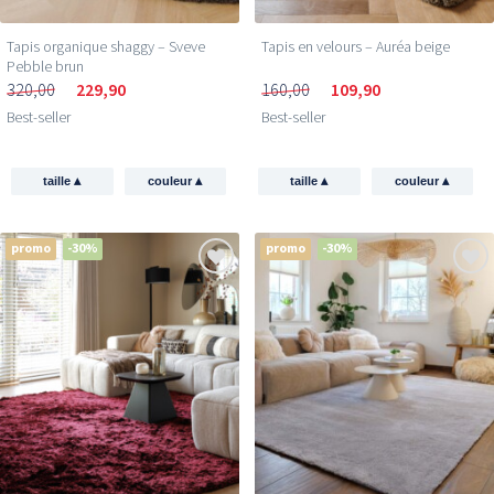
Tapis organique shaggy – Sveve
Tapis en velours – Auréa beige
Pebble brun
320,00
229,90
160,00
109,90
Best-seller
Best-seller
▴
▴
▴
▴
taille
couleur
taille
couleur
promo
-30%
promo
-30%