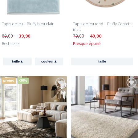
Tapis de jeu – Pluffy bleu clair
Tapis de jeu rond – Pluffy Confetti
multi
60,00
39,90
70,00
49,90
Best-seller
Presque épuisé
▴
▴
taille
couleur
taille
promo
-30%