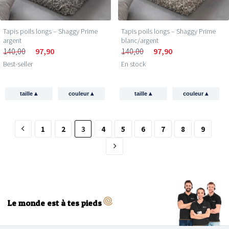
Tapis poils longs – Shaggy Prime
Tapis poils longs – Shaggy Prime
argent
blanc/argent
140,00
97,90
140,00
97,90
Best-seller
En stock
▴
▴
▴
▴
taille
couleur
taille
couleur
1
2
3
4
5
6
7
8
9
Le monde est à tes pieds