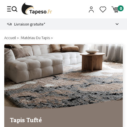
Passer
au
contenu
8.6
Livraison gratuite*
/
Accueil
Matériau Du Tapis
Tapis Tufté