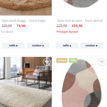
Tapis rond shaggy – Sveve beige
Tapis rond en laine – Dune abricot
100,00
74,90
225,00
159,90
En stock
Presque épuisé
▴
▴
▴
▴
taille
couleur
taille
couleur
promo
-29%