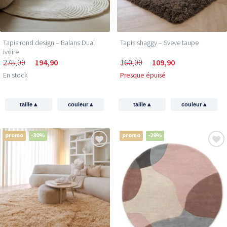
Tapis rond design – Balans Dual
Tapis shaggy – Sveve taupe
ivoire
275,00
194,90
160,00
109,90
En stock
Presque épuisé
▴
▴
▴
▴
taille
couleur
taille
couleur
promo
-30%
promo
-29%