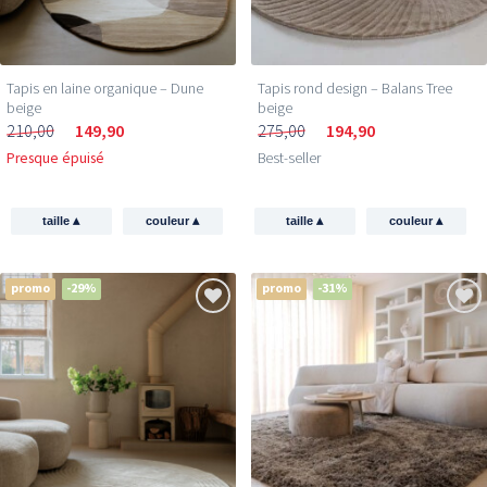
Tapis en laine organique – Dune
Tapis rond design – Balans Tree
beige
beige
210,00
149,90
275,00
194,90
Presque épuisé
Best-seller
▴
▴
▴
▴
taille
couleur
taille
couleur
promo
-29%
promo
-31%