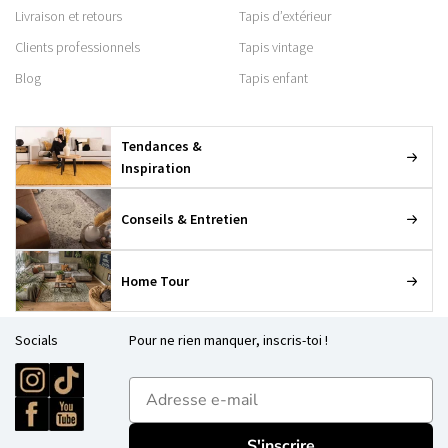
Livraison et retours
Tapis d’extérieur
Clients professionnels
Tapis vintage
Blog
Tapis enfant
Tendances &
Inspiration
Conseils & Entretien
Home Tour
Socials
Pour ne rien manquer, inscris-toi !
E-mailadres
S'inscrire