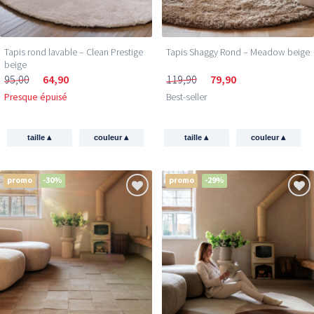
Tapis rond lavable – Clean Prestige
Tapis Shaggy Rond – Meadow beige
beige
95,00
64,90
119,90
79,90
Presque épuisé
Best-seller
▴
▴
▴
▴
taille
couleur
taille
couleur
promo
-30%
promo
-29%