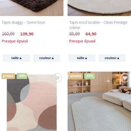
Tapis shaggy – Sveve brun
Tapis rond lavable – Clean Prestige
crème
160,00
109,90
95,00
64,90
Presque épuisé
Presque épuisé
▴
▴
▴
▴
taille
couleur
taille
couleur
promo
-29%
promo
-31%