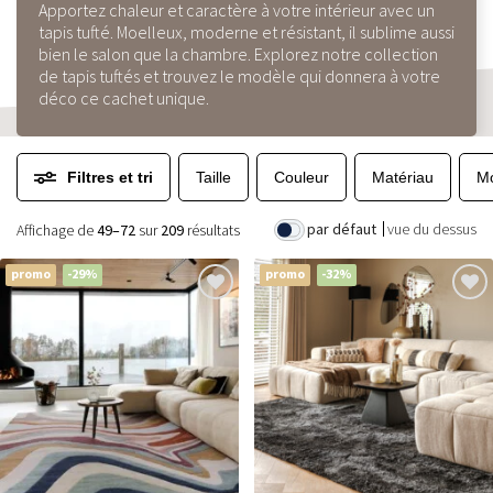
Apportez chaleur et caractère à votre intérieur avec un
tapis tufté. Moelleux, moderne et résistant, il sublime aussi
bien le salon que la chambre. Explorez notre collection
de tapis tuftés et trouvez le modèle qui donnera à votre
déco ce cachet unique.
Filtres et tri
Taille
Couleur
Matériau
Mo
par défaut
vue du dessus
Affichage de
49–72
sur
209
résultats
promo
-29%
promo
-32%