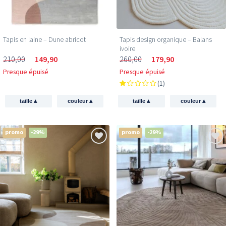
Tapis en laine – Dune abricot
Tapis design organique – Balans
ivoire
210,00
149,90
260,00
179,90
Presque épuisé
Presque épuisé
(1)
▴
▴
▴
▴
taille
couleur
taille
couleur
promo
-29%
promo
-29%