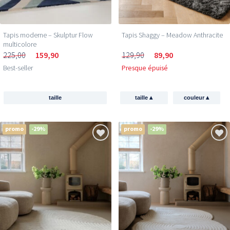
Tapis moderne – Skulptur Flow
Tapis Shaggy – Meadow Anthracite
multicolore
225,00
159,90
129,90
89,90
Best-seller
Presque épuisé
▴
▴
taille
taille
couleur
promo
-29%
promo
-29%