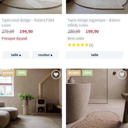
Tapis rond design – Balans Field
Tapis design organique – Balans
ivoire
Infinity ivoire
275,00
194,90
280,00
199,90
Presque épuisé
Best-seller
(1)
▴
▴
taille
couleur
taille
promo
-30%
promo
-34%