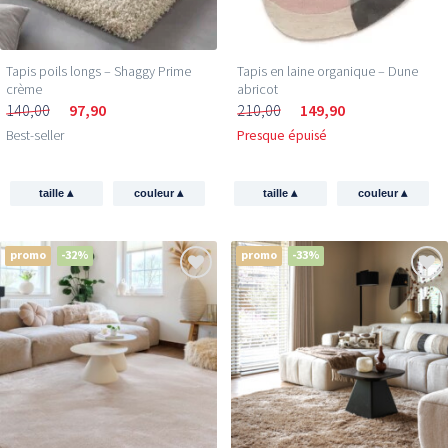
Tapis poils longs – Shaggy Prime
Tapis en laine organique – Dune
crème
abricot
140,00
97,90
210,00
149,90
Best-seller
Presque épuisé
▴
▴
▴
▴
taille
couleur
taille
couleur
promo
-32%
promo
-33%