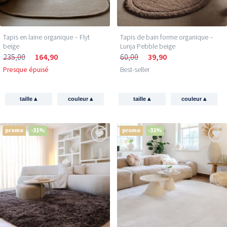
Tapis en laine organique – Flyt
Tapis de bain forme organique –
beige
Lunja Pebble beige
235,00
164,90
60,00
39,90
Presque épuisé
Best-seller
▴
▴
▴
▴
taille
couleur
taille
couleur
promo
-31%
promo
-32%