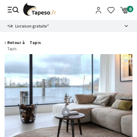
Passer
au
contenu
8.6
Livraison gratuite*
Retour à
Tapis
Tapis