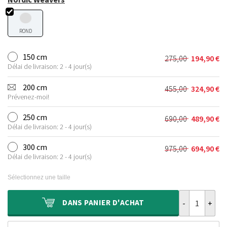
ROND
150 cm
275,00
194,90
€
Le
Le
Délai de livraison: 2 - 4 jour(s)
prix
prix
initial
actuel
200 cm
455,00
324,90
€
Le
Le
était :
est :
Prévenez-moi!
prix
prix
275,00 €.
194,90 €.
initial
actuel
250 cm
690,00
489,90
€
Le
Le
était :
est :
Délai de livraison: 2 - 4 jour(s)
prix
prix
455,00 €.
324,90 €.
initial
actuel
300 cm
975,00
694,90
€
Le
Le
était :
est :
Délai de livraison: 2 - 4 jour(s)
prix
prix
690,00 €.
489,90 €.
initial
actuel
Sélectionnez une taille
était :
est :
975,00 €.
694,90 €.
quantité de Ta
DANS
PANIER D'ACHAT