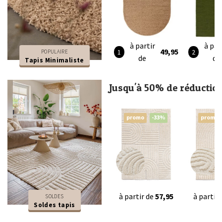
à partir
à par
49,95
POPULAIRE
de
de
Tapis Minimaliste
Jusqu'à 50% de réductio
promo
-33%
promo
à partir de
57,95
à partir
SOLDES
Soldes tapis