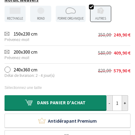
RECTANGLE
ROND
FORME ORGANIQUE
AUTRES
150x230 cm
350,00
249,90
€
Le
Le
Prévenez-moi!
prix
prix
initial
actuel
200x300 cm
580,00
409,90
€
Le
Le
était :
est :
Prévenez-moi!
prix
prix
350,00 €.
249,90 €.
initial
actuel
240x360 cm
820,00
579,90
€
Le
Le
était :
est :
Délai de livraison: 2 - 4 jour(s)
prix
prix
580,00 €.
409,90 €.
initial
actuel
Sélectionnez une taille
était :
est :
820,00 €.
579,90 €.
quantité de T
DANS
PANIER D'ACHAT
Antidérapant Premium