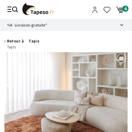
Passer
au
contenu
8.6
Livraison gratuite*
Retour à
Tapis
Tapis