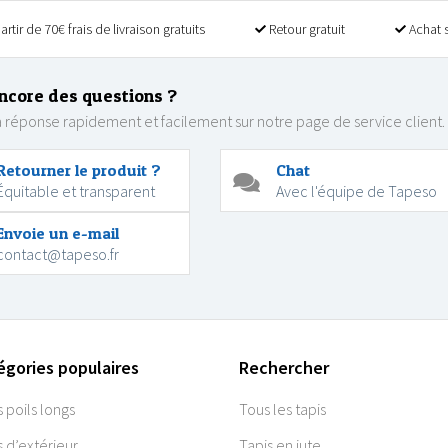
artir de 70€ frais de livraison gratuits
Retour gratuit
Achat 
ncore des questions ?
 réponse rapidement et facilement sur notre page de service client.
Retourner le produit ?
Chat
Équitable et transparent
Avec l'équipe de Tapeso
Envoie un e-mail
contact@tapeso.fr
égories populaires
Rechercher
s poils longs
Tous les tapis
s d’extérieur
Tapis en jute