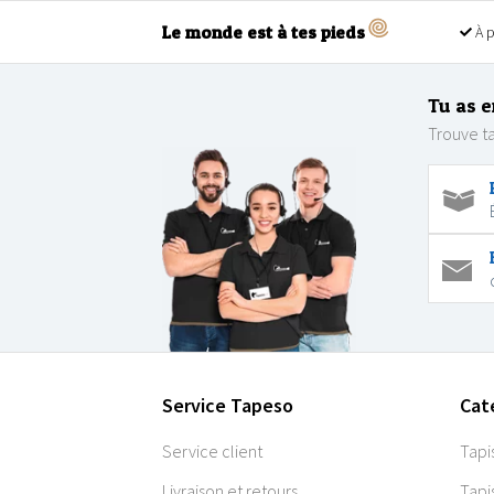
Le monde est à tes pieds
À p
Tu as e
Trouve ta
Service Tapeso
Cat
Service client
Tapi
Livraison et retours
Tapi