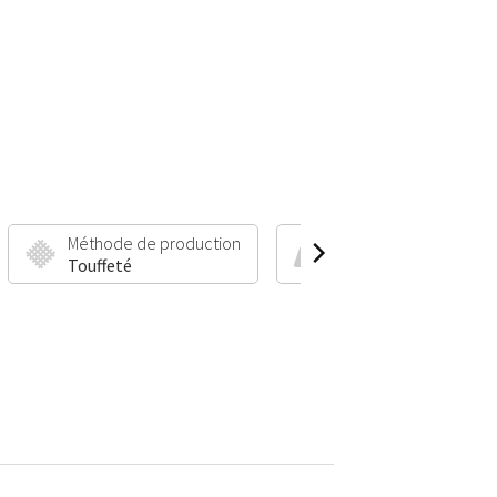
Méthode de production
Hauteur et poids du po
Touffeté
12 mm | 2800 g/m²