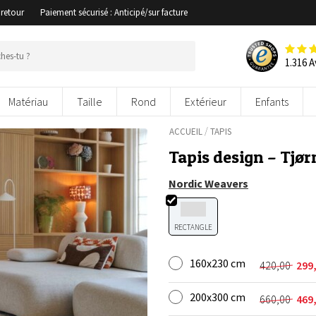
 retour
Paiement sécurisé : Anticipé/sur facture
1.316 A
Matériau
Taille
Rond
Extérieur
Enfants
/
ACCUEIL
TAPIS
Tapis design – Tjør
Nordic Weavers
RECTANGLE
160x230 cm
420,00
299
Le
Le
prix
prix
200x300 cm
initial
actuel
660,00
469
Le
Le