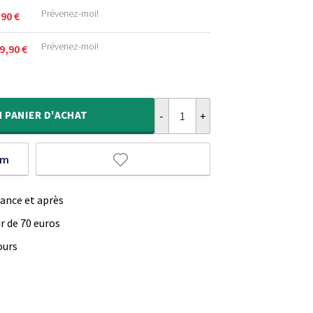
.
.
Prévenez-moi!
,90
€
.
.
Prévenez-moi!
9,90
€
.
.
quantité de Tapis design - Tjørne 
€.
.
N
PANIER D'ACHAT
um
vance et après
ir de 70 euros
ours