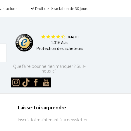
sur facture
Droit de rétractation de 30 jours
8.6
/10
1.316 Avis
Protection des acheteurs
Que faire pour ne rien manquer ? Suis-
nous ici !
Laisse-toi surprendre
Inscris-toi maintenant à la newsletter