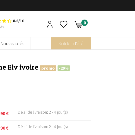
8.6
/10
vis
Nouveautés
Soldes d'été
ne Elv ivoire
promo
-29%
Délai de livraison: 2 - 4 jour(s)
,90
€
Délai de livraison: 2 - 4 jour(s)
,90
€