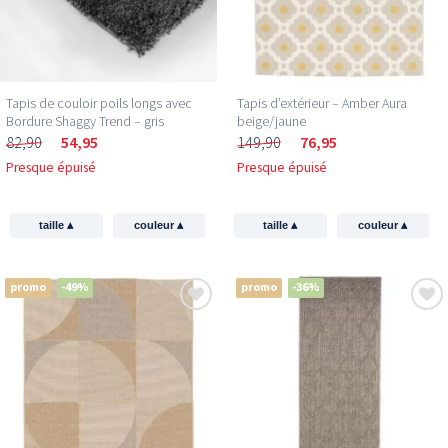
Tapis de couloir poils longs avec
Tapis d’extérieur – Amber Aura
Bordure Shaggy Trend – gris
beige/jaune
82,90
54,95
149,90
76,95
Presque épuisé
Presque épuisé
▴
▴
▴
▴
taille
couleur
taille
couleur
promo
-49%
promo
-36%