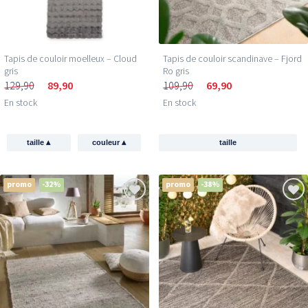
Tapis de couloir moelleux – Cloud
Tapis de couloir scandinave – Fjord
gris
Ro gris
129,90
89,90
109,90
69,90
En stock
En stock
▴
▴
taille
couleur
taille
promo
-32%
promo
-38%