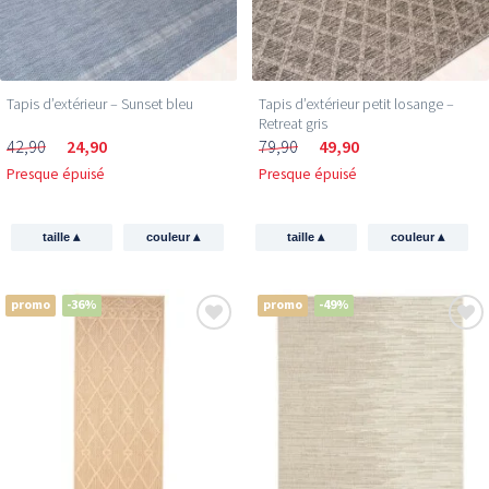
Tapis d’extérieur – Sunset bleu
Tapis d’extérieur petit losange –
Retreat gris
42,90
24,90
79,90
49,90
Presque épuisé
Presque épuisé
▴
▴
▴
▴
taille
couleur
taille
couleur
promo
-36%
promo
-49%