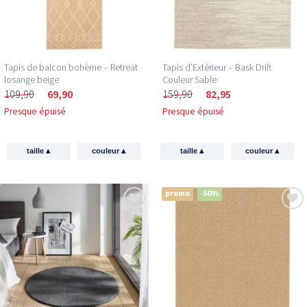
Tapis de balcon bohème – Retreat
Tapis d’Extérieur – Bask Drift
losange beige
Couleur Sable
109,90
69,90
159,90
82,95
Presque épuisé
Presque épuisé
▴
▴
▴
▴
taille
couleur
taille
couleur
promo
-50%