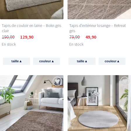
Tapis de couloir en laine – Bokn gris
Tapis d’extérieur losange – Retreat
clair
gris
190,00
129,90
79,90
49,90
En stock
En stock
▴
▴
▴
▴
taille
couleur
taille
couleur