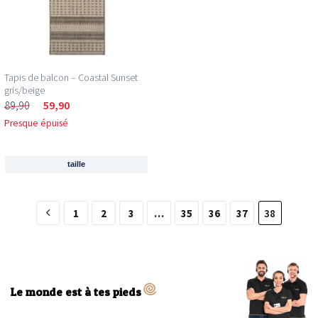
Tapis de balcon – Coastal Sunset
gris/beige
89,90
59,90
Presque épuisé
taille
1
2
3
…
35
36
37
38
Le monde est à tes pieds