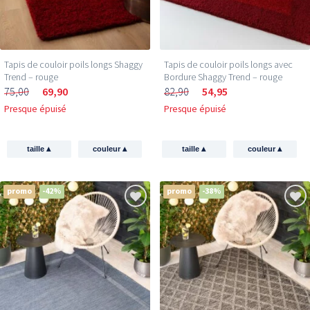
Tapis de couloir poils longs Shaggy
Tapis de couloir poils longs avec
Trend – rouge
Bordure Shaggy Trend – rouge
75,00
69,90
82,90
54,95
Presque épuisé
Presque épuisé
▴
▴
▴
▴
taille
couleur
taille
couleur
promo
-42%
promo
-38%