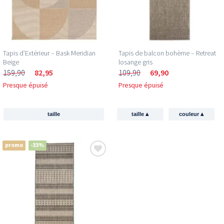
Tapis d’Extérieur – Bask Meridian
Tapis de balcon bohème – Retreat
Beige
losange gris
159,90
82,95
109,90
69,90
Presque épuisé
Presque épuisé
▴
▴
taille
taille
couleur
promo
-33%