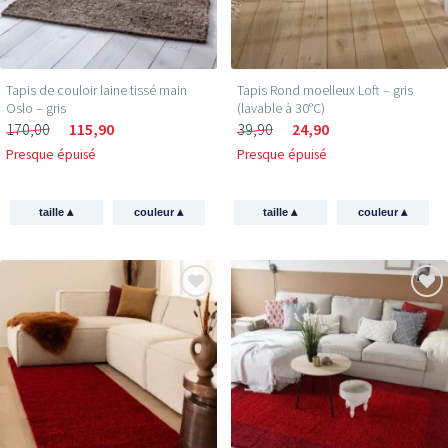
Tapis de couloir laine tissé main
Tapis Rond moelleux Loft – gris
Oslo – gris
(lavable à 30°C)
170,00
115,90
39,90
24,90
Presque épuisé
Presque épuisé
▴
▴
▴
▴
taille
couleur
taille
couleur