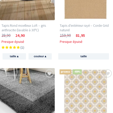
Tapis Rond moelleux Loft – gris
Tapis d’extérieur rayé – Corde Grid
anthracite (lavable à 30°C)
naturel
39,90
24,90
159,90
81,95
Presque épuisé
Presque épuisé
(1)
▴
▴
taille
couleur
taille
promo
-49%