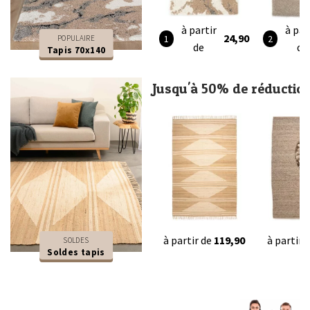
à partir
à par
24,90
POPULAIRE
de
de
Tapis 70x140
Jusqu'à 50% de réductio
à partir de
119,90
à partir 
SOLDES
Soldes tapis