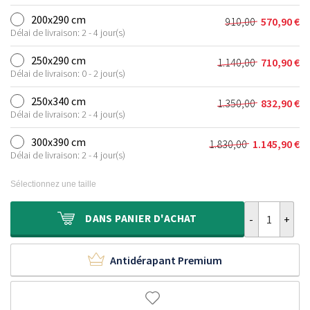
prix
prix
630,00 €.
387,90 €.
initial
actuel
200x290 cm
910,00
570,90
€
Le
Le
était :
est :
Délai de livraison: 2 - 4 jour(s)
prix
prix
770,00 €.
473,90 €.
initial
actuel
250x290 cm
1.140,00
710,90
€
Le
Le
était :
est :
Délai de livraison: 0 - 2 jour(s)
prix
prix
910,00 €.
570,90 €.
initial
actuel
250x340 cm
1.350,00
832,90
€
Le
Le
était :
est :
Délai de livraison: 2 - 4 jour(s)
prix
prix
1.140,00 €.
710,90 €.
initial
actuel
300x390 cm
1.830,00
1.145,90
€
Le
Le
était :
est :
Délai de livraison: 2 - 4 jour(s)
prix
prix
1.350,00 €.
832,90 €.
initial
actuel
Sélectionnez une taille
était :
est :
1.830,00 €.
1.145,90 €.
quantité de Ta
DANS
PANIER D'ACHAT
Antidérapant Premium