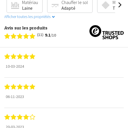
Matériau
Chauffer le sol
Méthode
Laine
Adapté
Tissé à 
Afficher toutes les propriétés
Avis sur les produits
(11)
9.1
/10
10-03-2024
06-11-2023
20-03-2023