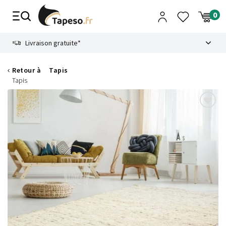
Passer
au
contenu
8.6
Livraison gratuite*
Retour à
Tapis
Tapis