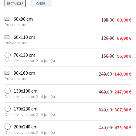
RECTANGLE
CARRÉ
60x90 cm
105,00
60,90
€
Le
Le
Prévenez-moi!
prix
prix
initial
actuel
60x110 cm
120,00
69,90
€
Le
Le
était :
est :
Prévenez-moi!
prix
prix
105,00 €.
60,90 €.
initial
actuel
70x130 cm
160,00
96,90
€
Le
Le
était :
est :
Délai de livraison: 2 - 4 jour(s)
prix
prix
120,00 €.
69,90 €.
initial
actuel
90x160 cm
240,00
148,90
€
Le
Le
était :
est :
Prévenez-moi!
prix
prix
160,00 €.
96,90 €.
initial
actuel
130x190 cm
400,00
247,90
€
Le
Le
était :
est :
Délai de livraison: 2 - 4 jour(s)
prix
prix
240,00 €.
148,90 €.
initial
actuel
170x230 cm
630,00
387,90
€
Le
Le
était :
est :
Délai de livraison: 2 - 4 jour(s)
prix
prix
400,00 €.
247,90 €.
initial
actuel
200x240 cm
770,00
473,90
€
Le
Le
était :
est :
Délai de livraison: 2 - 4 jour(s)