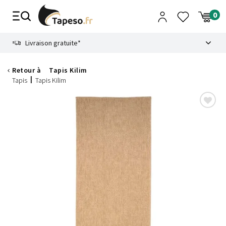
Passer
au
contenu
8.6
Livraison gratuite*
Retour à
Tapis Kilim
Tapis
Tapis Kilim