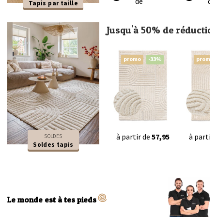
de
de
Tapis par taille
Jusqu'à 50% de réductio
promo
-33%
promo
à partir de
57,95
à partir
SOLDES
Soldes tapis
Le monde est à tes pieds