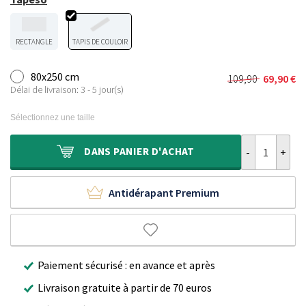
RECTANGLE
TAPIS DE COULOIR
80x250 cm
109,90
69,90
€
Le
Le
Délai de livraison: 3 - 5 jour(s)
prix
prix
initial
actuel
Sélectionnez une taille
était :
est :
109,90 €.
69,90 €.
quantité de Ta
DANS
PANIER D'ACHAT
Antidérapant Premium
Paiement sécurisé : en avance et après
Livraison gratuite à partir de 70 euros