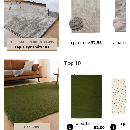
à partir de
32,95
à partir
DÉCOUVRE DE NOUVEAUX TAPIS
Tapis synthétique
Top 10
à partir
à par
69,90
POPULAIRE