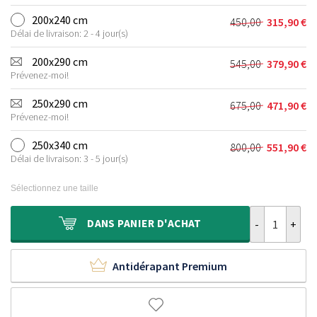
prix
prix
275,00 €.
187,90 €.
initial
actuel
200x240 cm
450,00
315,90
€
Le
Le
était :
est :
Délai de livraison: 2 - 4 jour(s)
prix
prix
355,00 €.
243,90 €.
initial
actuel
200x290 cm
545,00
379,90
€
Le
Le
était :
est :
Prévenez-moi!
prix
prix
450,00 €.
315,90 €.
initial
actuel
250x290 cm
675,00
471,90
€
Le
Le
était :
est :
Prévenez-moi!
prix
prix
545,00 €.
379,90 €.
initial
actuel
250x340 cm
800,00
551,90
€
Le
Le
était :
est :
Délai de livraison: 3 - 5 jour(s)
prix
prix
675,00 €.
471,90 €.
initial
actuel
Sélectionnez une taille
était :
est :
800,00 €.
551,90 €.
quantité de Ta
DANS
PANIER D'ACHAT
Antidérapant Premium