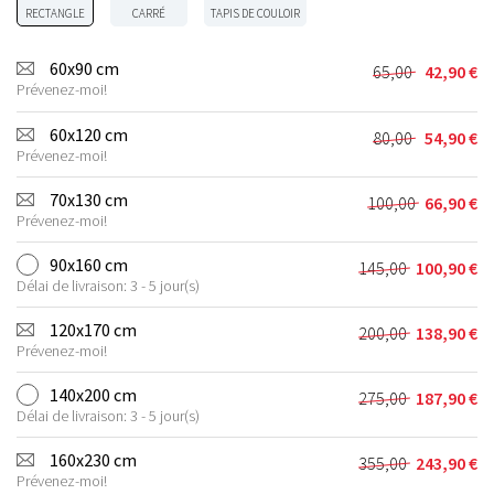
RECTANGLE
CARRÉ
TAPIS DE COULOIR
60x90 cm
65,00
42,90
€
Le
Le
Prévenez-moi!
prix
prix
initial
actuel
60x120 cm
80,00
54,90
€
Le
Le
était :
est :
Prévenez-moi!
prix
prix
65,00 €.
42,90 €.
initial
actuel
70x130 cm
100,00
66,90
€
Le
Le
était :
est :
Prévenez-moi!
prix
prix
80,00 €.
54,90 €.
initial
actuel
90x160 cm
145,00
100,90
€
Le
Le
était :
est :
Délai de livraison: 3 - 5 jour(s)
prix
prix
100,00 €.
66,90 €.
initial
actuel
120x170 cm
200,00
138,90
€
Le
Le
était :
est :
Prévenez-moi!
prix
prix
145,00 €.
100,90 €.
initial
actuel
140x200 cm
275,00
187,90
€
Le
Le
était :
est :
Délai de livraison: 3 - 5 jour(s)
prix
prix
200,00 €.
138,90 €.
initial
actuel
160x230 cm
355,00
243,90
€
Le
Le
était :
est :
Prévenez-moi!