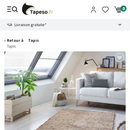
Passer
au
contenu
8.6
Livraison gratuite*
Retour à
Tapis
Tapis