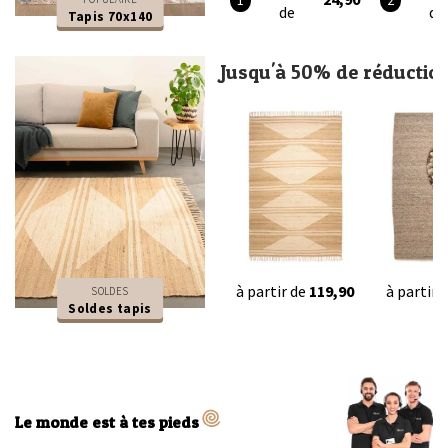
de
de
Tapis 70x140
Jusqu'à 50% de réductio
à partir de
119,90
à partir 
SOLDES
Soldes tapis
Le monde est à tes pieds