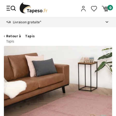
Passer
au
contenu
8.6
Livraison gratuite*
Retour à
Tapis
Tapis