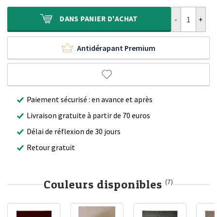
était :
est :
240,00 €.
159,90 €.
quantité de Ta
DANS
PANIER D'ACHAT
Antidérapant Premium
Paiement sécurisé : en avance et après
Livraison gratuite à partir de 70 euros
Délai de réflexion de 30 jours
Retour gratuit
Couleurs disponibles
(7)