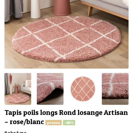
Tapis poils longs Rond losange Artisan
– rose/blanc
promo
-48%
Boho&me