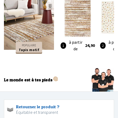
à partir
à par
24,90
POPULAIRE
de
de
Tapis motif
Le monde est à tes pieds
Retourner le produit ?
Équitable et transparent