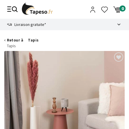
Passer
au
contenu
8.6
Livraison gratuite*
Retour à
Tapis
Tapis