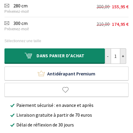
initial
actuel
280 cm
300,00
155,95
€
Le
Le
était :
est :
Prévenez-moi!
prix
prix
210,00 €.
121,95 €.
initial
actuel
300 cm
310,00
174,95
€
Le
Le
était :
est :
Prévenez-moi!
prix
prix
300,00 €.
155,95 €.
initial
actuel
Sélectionnez une taille
était :
est :
310,00 €.
174,95 €.
quantité de Ta
DANS
PANIER D'ACHAT
Antidérapant Premium
Paiement sécurisé : en avance et après
Livraison gratuite à partir de 70 euros
Délai de réflexion de 30 jours