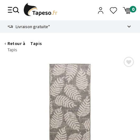
Passer
au
contenu
8.6
Livraison gratuite*
Retour à
Tapis
Tapis