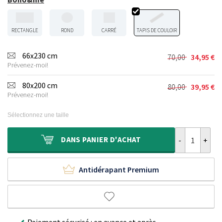
RECTANGLE
ROND
CARRÉ
TAPIS DE COULOIR
66x230 cm
70,00
34,95
€
Le
Le
Prévenez-moi!
prix
prix
initial
actuel
80x200 cm
80,00
39,95
€
Le
Le
était :
est :
Prévenez-moi!
prix
prix
70,00 €.
34,95 €.
initial
actuel
Sélectionnez une taille
était :
est :
80,00 €.
39,95 €.
quantité de Ta
DANS
PANIER D'ACHAT
Antidérapant Premium
Paiement sécurisé : en avance et après