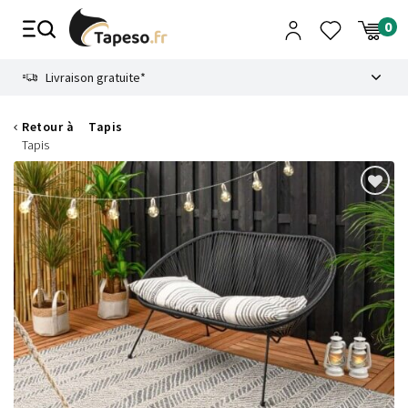
Passer
au
contenu
8.6
Livraison gratuite*
Retour à
Tapis
Tapis