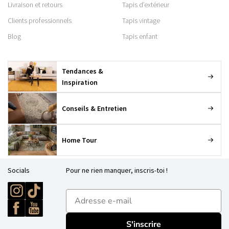
Livraison et retours
Tapis d’extérieur
Clients professionnels
Tapis vintage
Blog
Tapis enfant
Tendances &
Inspiration
Conseils & Entretien
Home Tour
Socials
Pour ne rien manquer, inscris-toi !
E-mailadres
S'inscrire