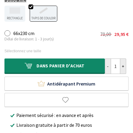
RECTANGLE
TAPIS DE COULOIR
66x230 cm
70,00
29,95
€
Le
Le
Délai de livraison: 1 - 3 jour(s)
prix
prix
initial
actuel
Sélectionnez une taille
était :
est :
70,00 €.
29,95 €.
quantité de Ta
DANS
PANIER D'ACHAT
Antidérapant Premium
Paiement sécurisé : en avance et après
Livraison gratuite à partir de 70 euros