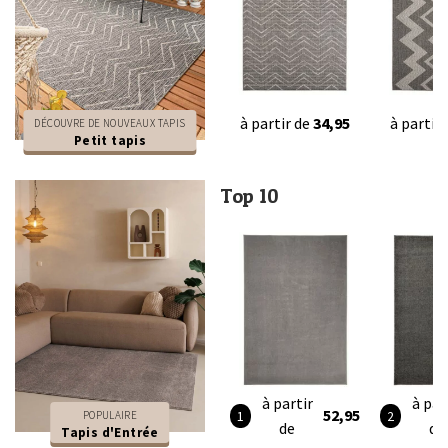
à partir de
34,95
à partir
DÉCOUVRE DE NOUVEAUX TAPIS
Petit tapis
Top 10
à partir
à par
52,95
POPULAIRE
de
de
Tapis d'Entrée