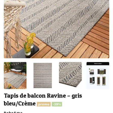
Tapis de balcon Ravine – gris
bleu/Crème
promo
-39%
Boho&me