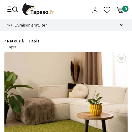
Passer
au
contenu
8.6
Livraison gratuite*
Retour à
Tapis
Tapis