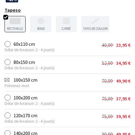
Tapeso
RECTANGLE
ROND
CARRÉ
TAPIS DE COULOIR
60x110 cm
40,00
23,95
€
Le
Le
Délai de livraison: 2 - 4 jour(s)
prix
prix
initial
actuel
80x150 cm
52,00
34,95
€
Le
Le
était :
est :
Délai de livraison: 2 - 4 jour(s)
prix
prix
40,00 €.
23,95 €.
initial
actuel
100x150 cm
70,00
49,90
€
Le
Le
était :
est :
Prévenez-moi!
prix
prix
52,00 €.
34,95 €.
initial
actuel
100x200 cm
75,00
37,95
€
Le
Le
était :
est :
Délai de livraison: 2 - 4 jour(s)
prix
prix
70,00 €.
49,90 €.
initial
actuel
120x170 cm
75,00
39,95
€
Le
Le
était :
est :
Délai de livraison: 2 - 4 jour(s)
prix
prix
75,00 €.
37,95 €.
initial
actuel
140x200 cm
90,00
49,95
€