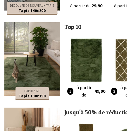
à partir de
29,90
à partir
DÉCOUVRE DE NOUVEAUX TAPIS
Tapis 140x200
Top 10
à partir
à par
49,90
POPULAIRE
de
de
Tapis 130x190
Jusqu'à 50% de réductio