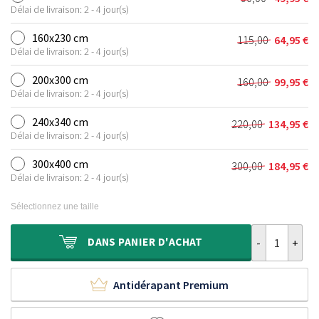
Le
Le
était :
est :
Délai de livraison: 2 - 4 jour(s)
prix
prix
75,00 €.
39,95 €.
initial
actuel
160x230 cm
115,00
64,95
€
Le
Le
était :
est :
Délai de livraison: 2 - 4 jour(s)
prix
prix
90,00 €.
49,95 €.
initial
actuel
200x300 cm
160,00
99,95
€
Le
Le
était :
est :
Délai de livraison: 2 - 4 jour(s)
prix
prix
115,00 €.
64,95 €.
initial
actuel
240x340 cm
220,00
134,95
€
Le
Le
était :
est :
Délai de livraison: 2 - 4 jour(s)
prix
prix
160,00 €.
99,95 €.
initial
actuel
300x400 cm
300,00
184,95
€
Le
Le
était :
est :
Délai de livraison: 2 - 4 jour(s)
prix
prix
220,00 €.
134,95 €.
initial
actuel
Sélectionnez une taille
était :
est :
300,00 €.
184,95 €.
quantité de Ta
DANS
PANIER D'ACHAT
Antidérapant Premium