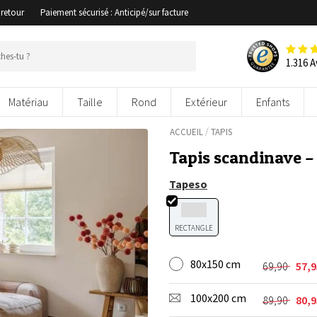
 retour
Paiement sécurisé : Anticipé/sur facture
1.316 A
Matériau
Taille
Rond
Extérieur
Enfants
/
ACCUEIL
TAPIS
Tapis scandinave 
Tapeso
RECTANGLE
80x150 cm
69,90
57,
Le
Le
prix
prix
100x200 cm
initial
actuel
89,90
80,
Le
Le