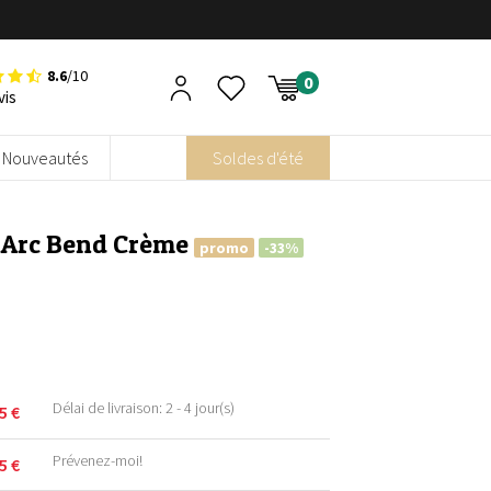
8.6
/10
vis
Nouveautés
Soldes d'été
– Arc Bend Crème
promo
-33%
Délai de livraison: 2 - 4 jour(s)
95
€
Prévenez-moi!
95
€