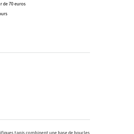
ir de 70 euros
ours
nifiques tapis combinent une base de boucles