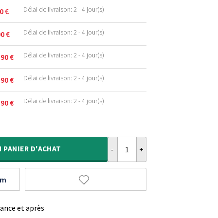
Délai de livraison: 2 - 4 jour(s)
90
€
Délai de livraison: 2 - 4 jour(s)
90
€
Délai de livraison: 2 - 4 jour(s)
,90
€
.
Délai de livraison: 2 - 4 jour(s)
,90
€
.
.
Délai de livraison: 2 - 4 jour(s)
,90
€
.
.
quantité de Tapis scandinave - A
.
.
N
PANIER D'ACHAT
um
vance et après