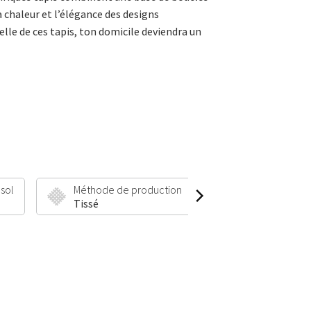
a chaleur et l’élégance des designs
lle de ces tapis, ton domicile deviendra un
 sol
Méthode de production
Hauteur et poid
Tissé
20 mm | 2200 