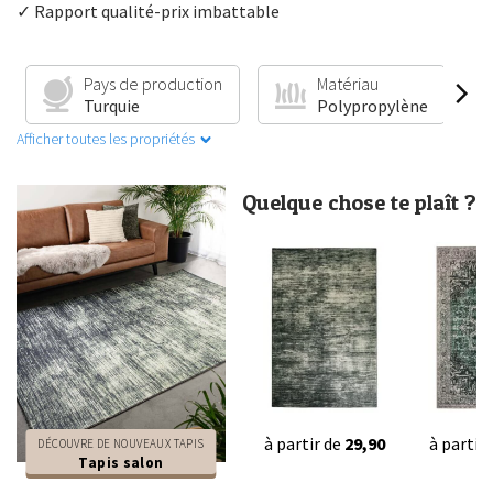
✓ Rapport qualité-prix imbattable
Pays de production
Matériau
Turquie
Polypropylène
Afficher toutes les propriétés
Quelque chose te plaît ?
à partir de
29,90
à partir
DÉCOUVRE DE NOUVEAUX TAPIS
Tapis salon