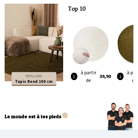
Top 10
à partir
à par
39,90
POPULAIRE
de
de
Tapis Rond 100 cm
Le monde est à tes pieds