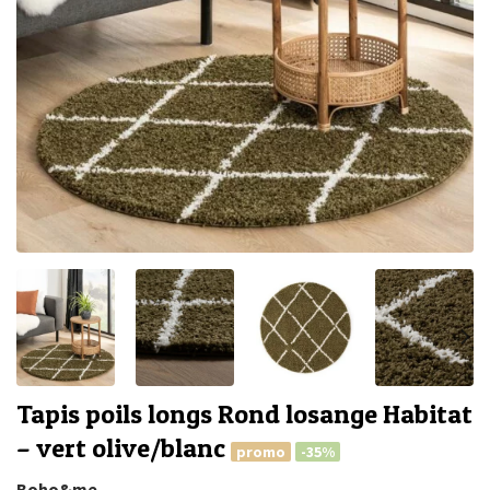
Tapis poils longs Rond losange Habitat
– vert olive/blanc
promo
-35%
Boho&me