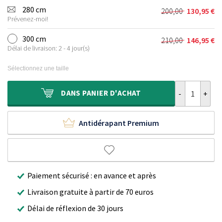
initial
actuel
280 cm
200,00
130,95
€
Le
Le
était :
est :
Prévenez-moi!
prix
prix
140,00 €.
103,95 €.
initial
actuel
300 cm
210,00
146,95
€
Le
Le
était :
est :
Délai de livraison: 2 - 4 jour(s)
prix
prix
200,00 €.
130,95 €.
initial
actuel
Sélectionnez une taille
était :
est :
210,00 €.
146,95 €.
quantité de Ta
DANS
PANIER D'ACHAT
Antidérapant Premium
Paiement sécurisé : en avance et après
Livraison gratuite à partir de 70 euros
Délai de réflexion de 30 jours