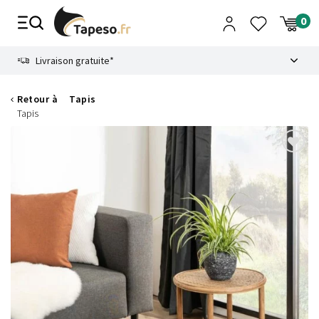
Passer
au
contenu
8.6
Livraison gratuite*
Retour à
Tapis
Tapis