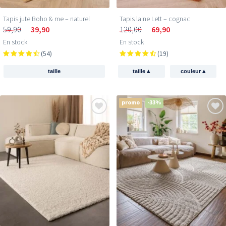
Tapis jute Boho & me – naturel
Tapis laine Lett – cognac
59,90
39,90
120,00
69,90
En stock
En stock
(54)
(19)
▴
▴
taille
taille
couleur
promo
-33%