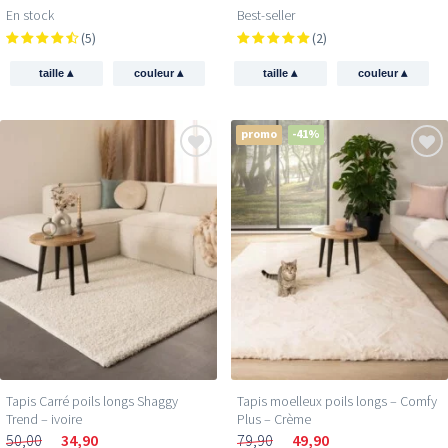
En stock
Best-seller
(5)
(2)
▴
▴
▴
▴
taille
couleur
taille
couleur
promo
-41%
Tapis Carré poils longs Shaggy
Tapis moelleux poils longs – Comfy
Trend – ivoire
Plus – Crème
50,00
34,90
79,90
49,90