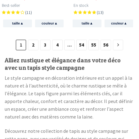
Best-seller
En stock
(11)
(13)
▴
▴
▴
▴
taille
couleur
taille
couleur
1
2
3
4
…
54
55
56
Alliez rustique et élégance dans votre déco
avec un tapis style campagne
Le style campagne en décoration intérieure est un appel à la
nature et à l’authenticité, où le charme rustique se mêle à
l’élégance. Le tapis figure parmi les éléments clés, car il
apporte chaleur, confort et caractère au décor. Il peut définir
un espace, créer une ambiance cosy et renforcer l’aspect
naturel avec des matières comme la laine.
Découvrez notre collection de tapis au style campagne sur
cette page, avec une variété de designs et de couleurs qui