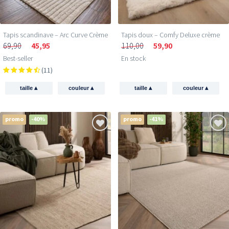
Tapis scandinave – Arc Curve Crème
Tapis doux – Comfy Deluxe crème
69,90
45,95
110,00
59,90
Best-seller
En stock
(11)
▴
▴
▴
▴
taille
couleur
taille
couleur
promo
-40%
promo
-41%