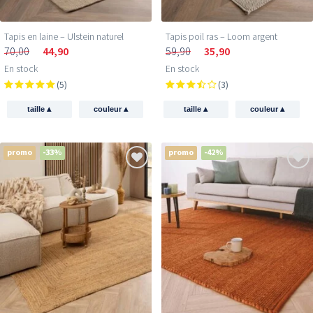
Tapis en laine – Ulstein naturel
Tapis poil ras​ – Loom argent
70,00
44,90
59,90
35,90
En stock
En stock
(5)
(3)
▴
▴
▴
▴
taille
couleur
taille
couleur
promo
-33%
promo
-42%