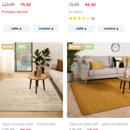
119,90
79,90
70,00
44,90
Presque épuisé
En stock
(4)
▴
▴
▴
▴
taille
couleur
taille
couleur
promo
-40%
promo
-42%
Tapis viscose carré – Pearl ivoire
Tapis en laine Lett – jaune moutarde
130,00
89,90
120,00
69,90