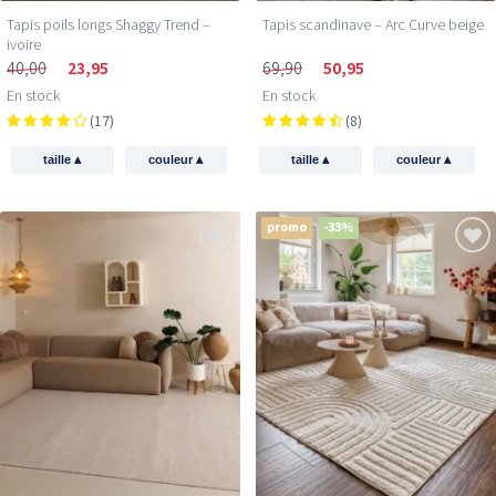
Tapis poils longs Shaggy Trend –
Tapis scandinave – Arc Curve beige
ivoire
40,00
23,95
69,90
50,95
En stock
En stock
(17)
(8)
▴
▴
▴
▴
taille
couleur
taille
couleur
promo
-33%