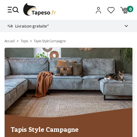
Passer
au
contenu
8.6
Livraison gratuite*
Accueil
Tapis
Tapis Style Campagne
Tapis Style Campagne