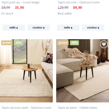
Tapis poil ras​ – Loom beige
Tapis viscose – Glamour ivoire
59,90
35,90
129,90
89,90
En stock
Best-seller
▴
▴
▴
▴
taille
couleur
taille
couleur
promo
-33%
promo
-40%
Tapis viscose carré – Glamour ivoire
Tapis en laine – Ulstein blanc