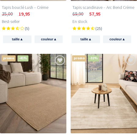
Tapis bouclé Lush – Crème
Tapis scandinave – Arc Bend Crème
35,00
19,95
69,90
57,95
Best-seller
En stock
(5)
(25)
▴
▴
▴
▴
taille
couleur
taille
couleur
promo
-41%
promo
-32%