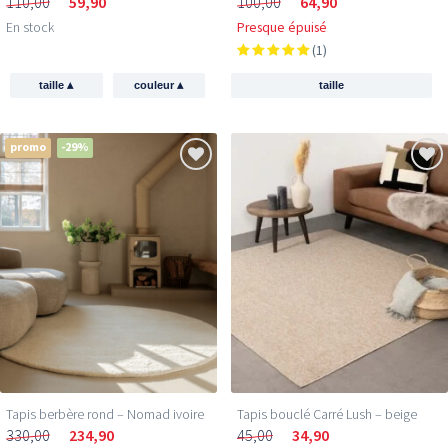
110,00
59,90
100,00
64,90
En stock
Presque épuisé
(1)
▴
▴
taille
couleur
taille
promo
-29%
Tapis berbère rond – Nomad ivoire
Tapis bouclé Carré Lush – beige
330,00
234,90
45,00
34,90