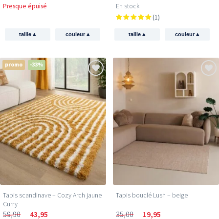
Presque épuisé
En stock
(1)
▴
▴
▴
▴
taille
couleur
taille
couleur
promo
-33%
Tapis scandinave – Cozy Arch jaune
Tapis bouclé Lush – beige
Curry
59,90
43,95
35,00
19,95