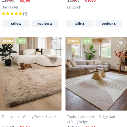
Best-seller
En stock
(2)
▴
▴
▴
▴
taille
couleur
taille
couleur
promo
-46%
promo
-35%
Tapis doux – Comfy Deluxe taupe
Tapis scandinave – Ridge Nari
crème/beige