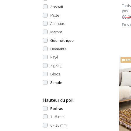
Tapis
Abstrait
gris
Mixte
60,0
Animaux
En st
Marbre
Géométrique
Diamants
Rayé
prom
zigzag
Blocs
Simple
Hauteur du poil
Poil ras
1 - 5 mm
6 - 10 mm