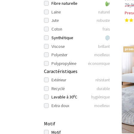
Fibre naturelle
79,9
Laine
naturel
Pres
Jute
robuste
Coton
frais
Synthétique
Viscose
brillant
prom
Polyester
moelleux
Polypropylène
économique
Caractéristiques
Extérieur
résistant
Recyclé
durable
Lavable à 30ºC
hygiénique
Extra doux
moelleux
Motif
Motif