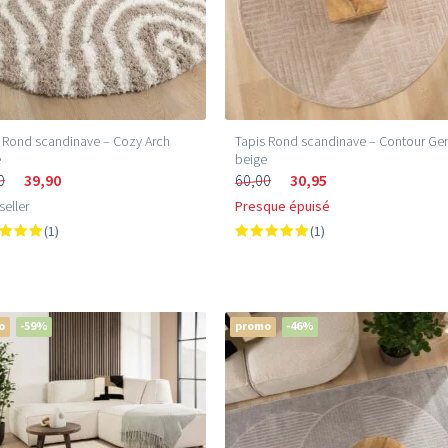
 Rond scandinave – Cozy Arch
Tapis Rond scandinave – Contour G
e
beige
0
39,90
60,00
30,95
seller
Presque épuisé
(1)
(1)
o
-59%
promo
-46%