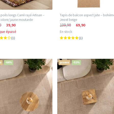
 poils longs Carré rayé Artisan –
Tapis de balcon aspect jute – bohèm
colore/jaune moutarde
Jewel beige
0
39,90
109,90
69,90
que épuisé
En stock
(1)
(1)
o
-64%
promo
-51%