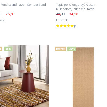
 Rond scandinave – Contour Bend
Tapis poils longs rayé Artisan –
Multicolore/jaune moutarde
0
26,95
40,00
24,90
ock
En stock
(1)
o
-35%
promo
-36%