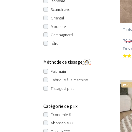
Bohème
Scandinave
Oriental
Moderne
Tapis
Campagnard
79,9
rétro
En st
Méthode de tissage
Fait main
Fabriqué à la machine
prom
Tissage à plat
Catégorie de prix
Économie €
Abordable €€
Qualité €€€