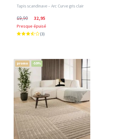
Tapis scandinave – Arc Curve gris clair
69,90
32,95
Presque épuisé
(3)
promo
-59%