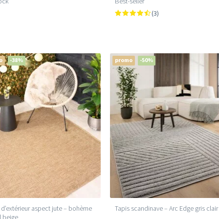
ock
Best-seller
(3)
o
-38%
promo
-50%
 d’extérieur aspect jute – bohème
Tapis scandinave – Arc Edge gris clair
 beige