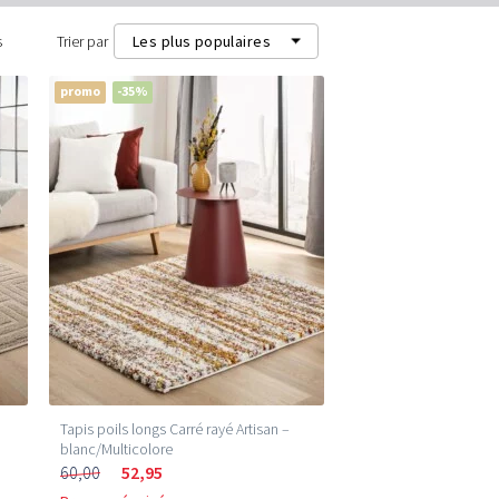
s
Trier par
Les plus populaires
promo
-35%
Les plus populaires
Les plus récents
Prix les plus bas (m²)
Prix les plus élevés (m²)
Tapis poils longs Carré rayé Artisan –
blanc/Multicolore
60,00
52,95