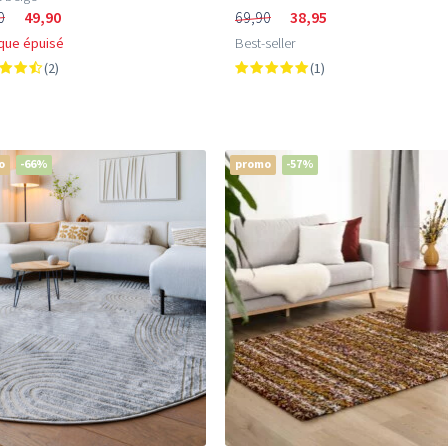
0
49,90
69,90
38,95
que épuisé
Best-seller
(2)
(1)
o
-66%
promo
-57%