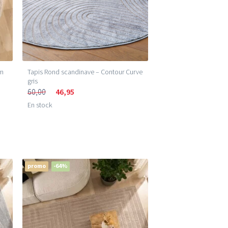
em
Tapis Rond scandinave – Contour Curve
gris
60,00
46,95
En stock
promo
-64%