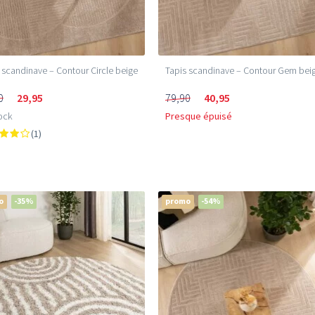
 scandinave – Contour Circle beige
Tapis scandinave – Contour Gem bei
0
29,95
79,90
40,95
ock
Presque épuisé
(1)
o
-35%
promo
-54%