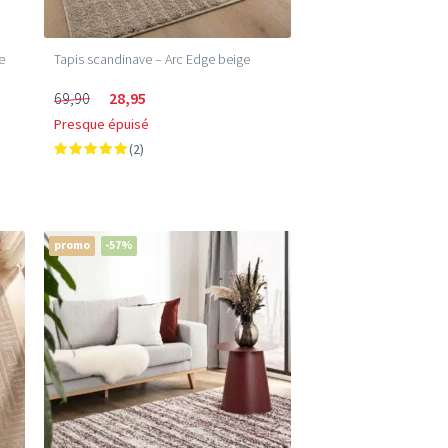
e
Tapis scandinave – Arc Edge beige
69,90
28,95
Presque épuisé
(2)
promo
-57%