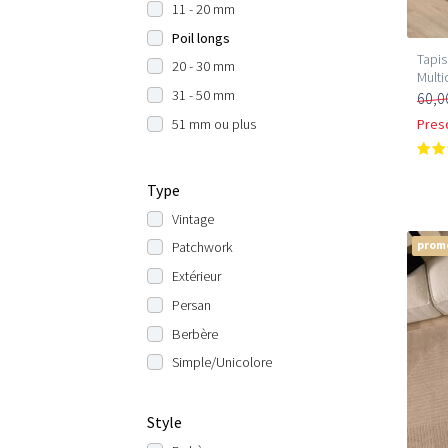
11 - 20 mm
Poil longs
Tapis
20 - 30 mm
Multi
31 - 50 mm
60,0
51 mm ou plus
Pres
Type
Vintage
prom
Patchwork
Extérieur
Persan
Berbère
Simple/Unicolore
Style