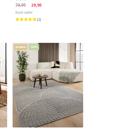
79,90
29,95
Best-seller
(2)
promo
-53%