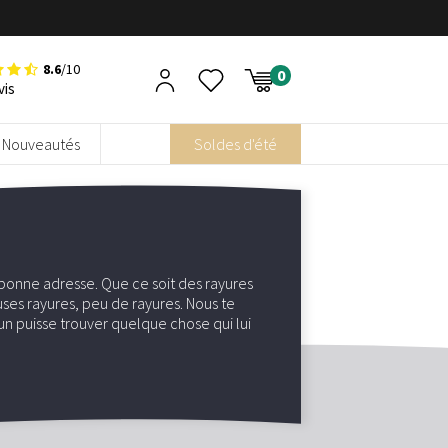
8.6
/10
vis
Nouveautés
Soldes d'été
 la bonne adresse. Que ce soit des rayures
ses rayures, peu de rayures. Nous te
un puisse trouver quelque chose qui lui