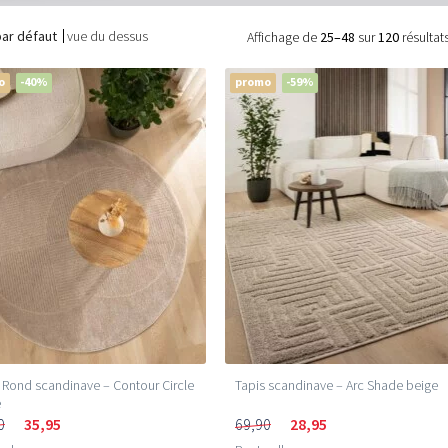
par défaut
vue du dessus
Affichage de
25–48
sur
120
résultat
o
-40%
promo
-59%
 Rond scandinave – Contour Circle
Tapis scandinave – Arc Shade beige
e
0
35,95
69,90
28,95