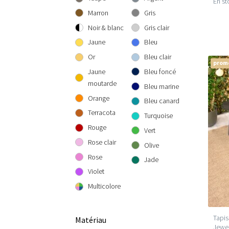
En st
300 cm rond
300x300 cm
160x230 cm
Marron
Gris
200x290 cm
Noir & blanc
Gris clair
240x340 cm
Jaune
Bleu
300x400 cm
Or
Bleu clair
prom
Jaune
Bleu foncé
moutarde
Bleu marine
Orange
Bleu canard
Terracota
Turquoise
Rouge
Vert
Rose clair
Olive
Rose
Jade
Violet
Multicolore
Tapis
Matériau
Jewel