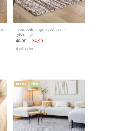
ge
Tapis poils longs rayé Artisan –
gris/rouge
40,00
24,90
Best-seller
promo
-40%