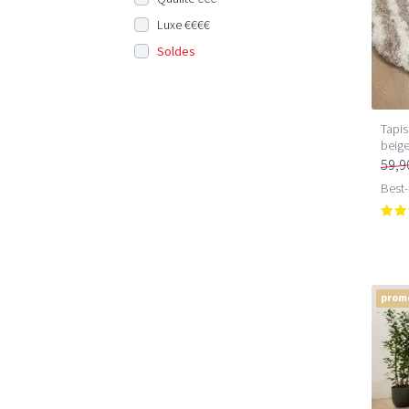
Luxe €€€€
Soldes
Tapis
beig
59,9
Best-
prom