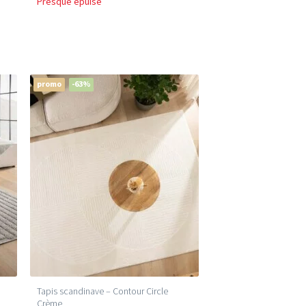
Presque épuisé
promo
-63%
Tapis scandinave – Contour Circle
Crème