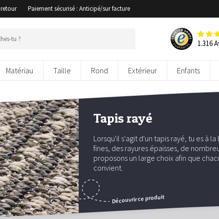
 retour
Paiement sécurisé : Anticipé/sur facture
1.316 A
Matériau
Taille
Rond
Extérieur
Enfants
Tapis rayé
Lorsqu'il s'agit d'un tapis rayé, tu es à
fines, des rayures épaisses, de nombreu
proposons un large choix afin que chac
convient.
Découvrir ce produit