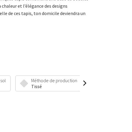
a chaleur et l’élégance des designs
lle de ces tapis, ton domicile deviendra un
 sol
Méthode de production
Hauteur et poid
Tissé
20 mm | 2200 