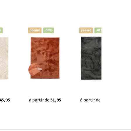
%
promo
-36%
promo
-41%
45,95
à partir de
51,95
à partir de
49,90