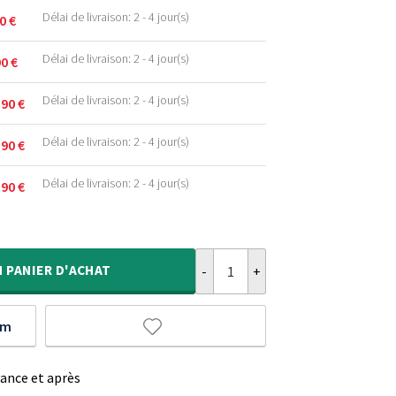
Délai de livraison: 2 - 4 jour(s)
90
€
Délai de livraison: 2 - 4 jour(s)
90
€
Délai de livraison: 2 - 4 jour(s)
,90
€
.
Délai de livraison: 2 - 4 jour(s)
,90
€
.
.
Délai de livraison: 2 - 4 jour(s)
,90
€
.
.
quantité de Tapis scandinave - Ar
.
.
N
PANIER D'ACHAT
um
vance et après