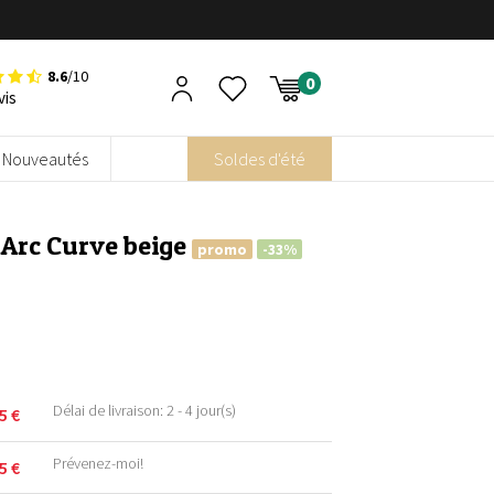
8.6
/10
vis
Nouveautés
Soldes d'été
 Arc Curve beige
promo
-33%
Délai de livraison: 2 - 4 jour(s)
95
€
Prévenez-moi!
95
€