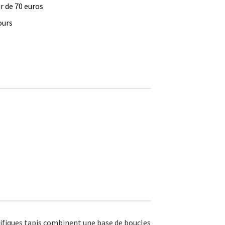
ir de 70 euros
ours
nifiques tapis combinent une base de boucles