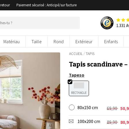
 retour
Paiement sécurisé : Anticipé/sur facture
1.331 A
Matériau
Taille
Rond
Extérieur
Enfants
/
ACCUEIL
TAPIS
Tapis scandinave –
Tapeso
RECTANGLE
80x150 cm
69,90
50,
Le
Le
prix
prix
100x200 cm
initial
actuel
89,90
80,
Le
Le