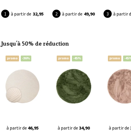
à partir de
32,95
à partir de
49,90
à partir 
Jusqu'à 50% de réduction
promo
-36%
promo
-45%
promo
-45
à partir de
46,95
à partir de
34,90
à partir de