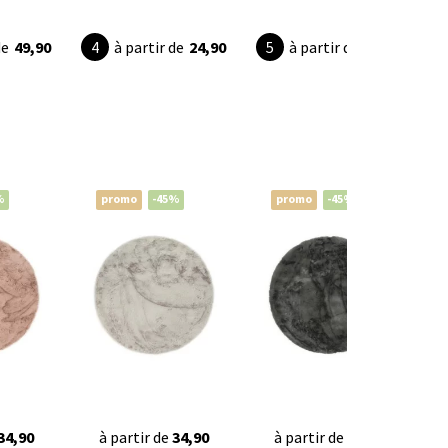
de
49,90
à partir de
24,90
à partir de
39,90
%
promo
-45%
promo
-45%
34,90
à partir de
34,90
à partir de
34,90