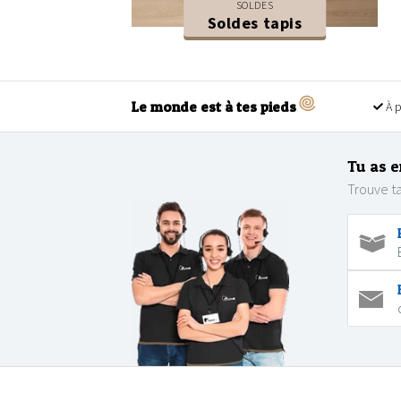
SOLDES
Soldes tapis
Le monde est à tes pieds
À p
Tu as e
Trouve ta