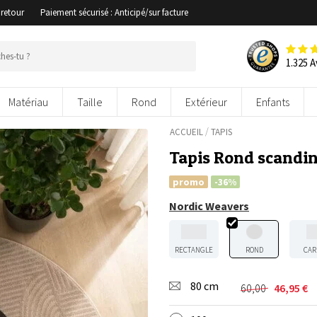
 retour
Paiement sécurisé : Anticipé/sur facture
1.325 A
Matériau
Taille
Rond
Extérieur
Enfants
/
ACCUEIL
TAPIS
Tapis Rond scandin
promo
-36%
Nordic Weavers
RECTANGLE
ROND
CAR
80 cm
60,00
46,95
€
Le
Le
prix
prix