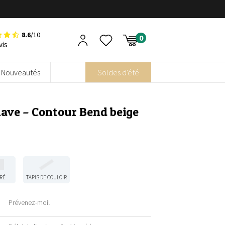
8.6
/10
vis
Nouveautés
Soldes d'été
ave – Contour Bend beige
RÉ
TAPIS DE COULOIR
Prévenez-moi!