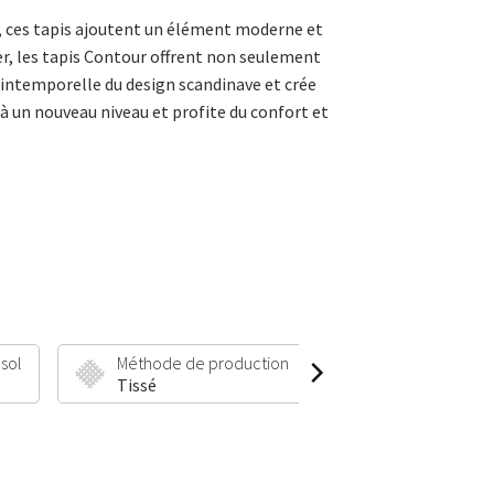
, ces tapis ajoutent un élément moderne et
er, les tapis Contour offrent non seulement
é intemporelle du design scandinave et crée
à un nouveau niveau et profite du confort et
 sol
Méthode de production
Hauteur et poid
Tissé
11 mm | 2000 