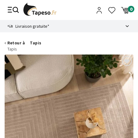
Passer
au
contenu
8.6
Livraison gratuite*
Retour à
Tapis
Tapis