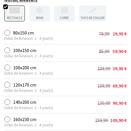
RECTANGLE
ROND
CARRÉ
TAPIS DE COULOIR
80x150 cm
79,90
29,95
€
Le
Le
Délai de livraison: 2 - 4 jour(s)
prix
prix
initial
actuel
100x150 cm
85,00
59,90
€
Le
Le
était :
est :
Délai de livraison: 2 - 4 jour(s)
prix
prix
79,90 €.
29,95 €.
initial
actuel
100x200 cm
109,90
39,95
€
Le
Le
était :
est :
Délai de livraison: 2 - 4 jour(s)
prix
prix
85,00 €.
59,90 €.
initial
actuel
120x170 cm
109,90
69,90
€
Le
Le
était :
est :
Délai de livraison: 2 - 4 jour(s)
prix
prix
109,90 €.
39,95 €.
initial
actuel
140x200 cm
130,00
90,90
€
Le
Le
était :
est :
Délai de livraison: 2 - 4 jour(s)
prix
prix
109,90 €.
69,90 €.
initial
actuel
160x230 cm
159,90
109,90
€
Le
Le
était :
est :
Délai de livraison: 2 - 4 jour(s)
prix
prix
130,00 €.
90,90 €.