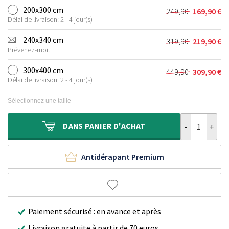
initial
actuel
200x300 cm
249,90
169,90
€
Le
Le
était :
est :
Délai de livraison: 2 - 4 jour(s)
prix
prix
159,90 €.
109,90 €.
initial
actuel
240x340 cm
319,90
219,90
€
Le
Le
était :
est :
Prévenez-moi!
prix
prix
249,90 €.
169,90 €.
initial
actuel
300x400 cm
449,90
309,90
€
Le
Le
était :
est :
Délai de livraison: 2 - 4 jour(s)
prix
prix
319,90 €.
219,90 €.
initial
actuel
Sélectionnez une taille
était :
est :
449,90 €.
309,90 €.
quantité de T
DANS
PANIER D'ACHAT
Antidérapant Premium
Paiement sécurisé : en avance et après
Livraison gratuite à partir de 70 euros