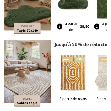
à partir
à par
39,90
POPULAIRE
de
de
Tapis 70x140
Jusqu'à 50% de réductio
promo
-33%
promo
à partir de
43,95
à partir
SOLDES
Soldes tapis