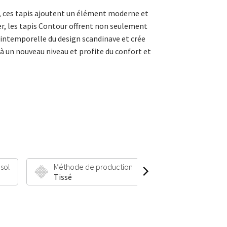
, ces tapis ajoutent un élément moderne et
er, les tapis Contour offrent non seulement
é intemporelle du design scandinave et crée
à un nouveau niveau et profite du confort et
 sol
Méthode de production
Hauteur et poid
Tissé
11 mm | 2000 