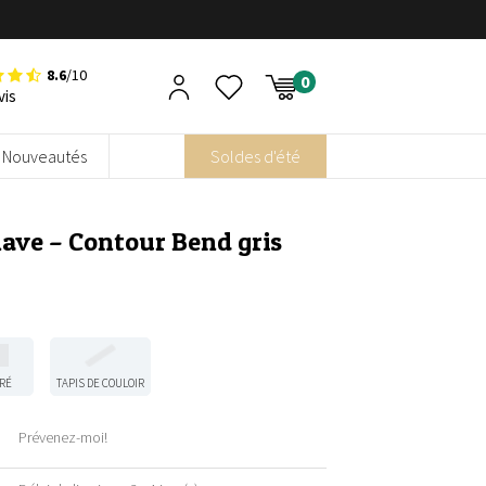
8.6
/10
vis
Nouveautés
Soldes d'été
ave – Contour Bend gris
RÉ
TAPIS DE COULOIR
Prévenez-moi!