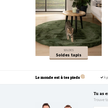
SOLDES
Soldes tapis
Le monde est à tes pieds
À p
Tu as e
Trouve ta