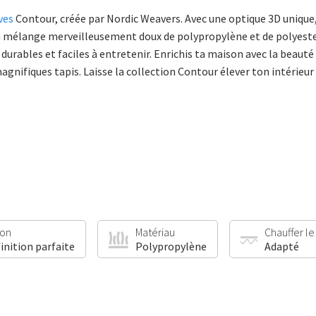
ves
Contour, créée par Nordic Weavers. Avec une optique 3D unique
 d’un mélange merveilleusement doux de polypropylène et de polyest
urables et faciles à entretenir. Enrichis ta maison avec la beaut
nifiques tapis. Laisse la collection Contour élever ton intérieur 
ion
Matériau
Chauffer le
finition parfaite
Polypropylène
Adapté