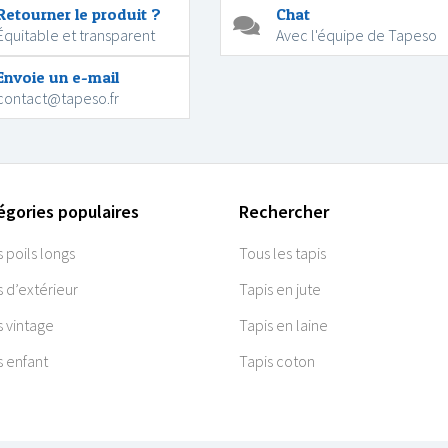
Retourner le produit ?
Chat
Équitable et transparent
Avec l'équipe de Tapeso
Envoie un e-mail
contact@tapeso.fr
égories populaires
Rechercher
s poils longs
Tous les tapis
s d’extérieur
Tapis en jute
s vintage
Tapis en laine
s enfant
Tapis coton