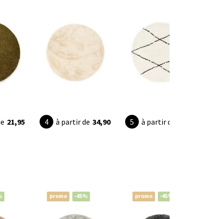
de
21,95
à partir de
34,90
à partir de
24,95
%
promo
-45%
promo
-45%