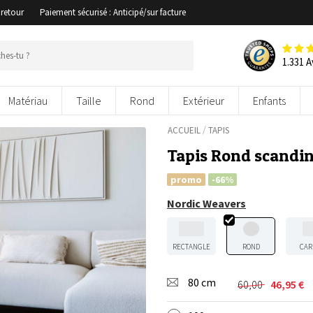
 retour
Paiement sécurisé : Anticipé/sur facture
1.331 A
Matériau
Taille
Rond
Extérieur
Enfants
/
ACCUEIL
TAPIS
Tapis Rond scandin
promo
-66%
Nordic Weavers
RECTANGLE
ROND
CAR
80 cm
60,00
46,95
€
Le
Le
prix
prix