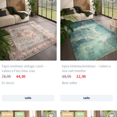
Tapis extérieur vintage carré –
tapis intérieur/extérieur – Valenca
Valenca Fino bleu clair
Aria vert menthe
79,95
44,95
49,95
32,95
En stock
Best-seller
taille
taille
promo
-35%
promo
-35%