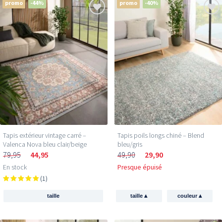
promo
-44%
promo
-40%
Tapis extérieur vintage carré –
Tapis poils longs chiné – Blend
Valenca Nova bleu clair/beige
bleu/gris
79,95
44,95
49,90
29,90
En stock
Presque épuisé
(1)
▴
▴
taille
taille
couleur