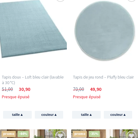
Tapis doux – Loft bleu clair (lavable
Tapis de jeu rond – Pluffy bleu clair
à 30 °C)
51,00
30,90
70,00
49,90
Presque épuisé
Presque épuisé
▴
▴
▴
▴
taille
couleur
taille
couleur
promo
-44%
promo
-35%