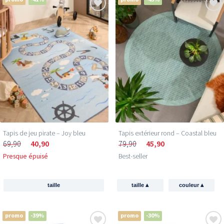
Tapis de jeu pirate – Joy bleu
Tapis extérieur rond – Coastal bleu
69,90
40,90
79,90
45,90
Presque épuisé
Best-seller
▴
▴
taille
taille
couleur
promo
-39%
promo
-30%