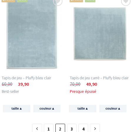
Tapis de jeu – Pluffy bleu clair
Tapis de jeu carré – Pluffy bleu clair
60,00
39,90
70,00
49,90
Best-seller
Presque épuisé
▴
▴
▴
▴
taille
couleur
taille
couleur
1
2
3
4