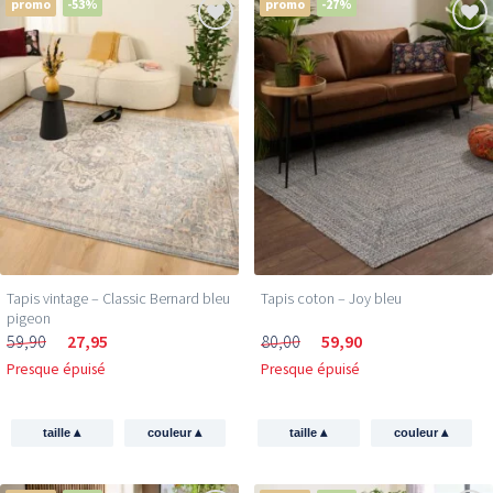
promo
-53%
promo
-27%
Tapis vintage – Classic Bernard bleu
Tapis coton – Joy bleu
pigeon
59,90
27,95
80,00
59,90
Presque épuisé
Presque épuisé
▴
▴
▴
▴
taille
couleur
taille
couleur