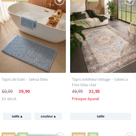
Tapis de bain – Sensa bleu
Tapis extérieur vintage – Valenca
Fino bleu clair
60,00
39,90
49,95
32,95
En stock
Presque épuisé
▴
▴
taille
couleur
taille
promo
-34%
promo
-30%