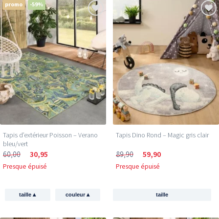
promo
-59%
Tapis d’extérieur Poisson – Verano
Tapis Dino Rond – Magic gris clair
bleu/vert
60,00
30,95
89,90
59,90
Presque épuisé
Presque épuisé
▴
▴
taille
couleur
taille