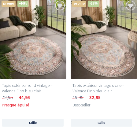
promo
-44%
promo
-35%
Tapis extérieur rond vintage –
Tapis extérieur vintage ovale –
Valenca Fino bleu clair
Valenca Fino bleu clair
79,95
44,95
49,95
32,95
Presque épuisé
Best-seller
taille
taille