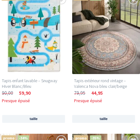
Tapis enfant lavable – Snugway
Tapis extérieur rond vintage –
Hiver Blanc/Bleu
Valenca Nova bleu clair/beige
90,00
59,90
79,95
44,95
Presque épuisé
Presque épuisé
taille
taille
promo
-34%
promo
-35%