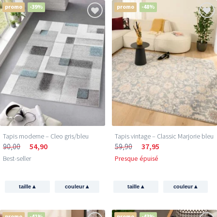
promo
-39%
promo
-48%
Tapis moderne – Cleo gris/bleu
Tapis vintage – Classic Marjorie bleu
90,00
54,90
59,90
37,95
Best-seller
Presque épuisé
▴
▴
▴
▴
taille
couleur
taille
couleur
promo
-41%
promo
-43%