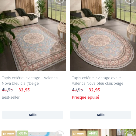
Tapis extérieur vintage – Valenca
Tapis extérieur vintage ovale –
Nova bleu clair/beige
Valenca Nova bleu clair/beige
49,95
32,95
49,95
32,95
Best-seller
Presque épuisé
taille
taille
promo
-33%
promo
-44%