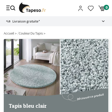
Passer
au
contenu
8.6
Livraison gratuite*
/
Accueil
Couleur Du Tapis
Découvrir ce produit
Tapis bleu clair