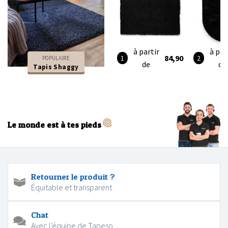
à partir
à par
84,90
POPULAIRE
de
de
Tapis Shaggy
Le monde est à tes pieds
Retourner le produit ?
Équitable et transparent
Chat
Avec l'équipe de Tapeso