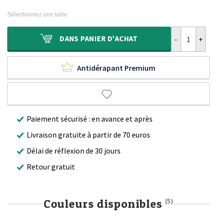
prix
prix
159,90 €.
99,90 €.
initial
actuel
Sélectionnez une taille
était :
est :
229,90 €.
139,90 €.
quantité de Ta
DANS
PANIER D'ACHAT
Antidérapant Premium
Paiement sécurisé : en avance et après
Livraison gratuite à partir de 70 euros
Délai de réflexion de 30 jours
Retour gratuit
Couleurs disponibles
(5)