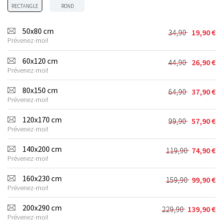
RECTANGLE
ROND
50x80 cm
34,90
19,90
€
Le
Le
Prévenez-moi!
prix
prix
initial
actuel
60x120 cm
44,90
26,90
€
Le
Le
était :
est :
Prévenez-moi!
prix
prix
34,90 €.
19,90 €.
initial
actuel
80x150 cm
64,90
37,90
€
Le
Le
était :
est :
Prévenez-moi!
prix
prix
44,90 €.
26,90 €.
initial
actuel
120x170 cm
99,90
57,90
€
Le
Le
était :
est :
Prévenez-moi!
prix
prix
64,90 €.
37,90 €.
initial
actuel
140x200 cm
119,90
74,90
€
Le
Le
était :
est :
Prévenez-moi!
prix
prix
99,90 €.
57,90 €.
initial
actuel
160x230 cm
159,90
99,90
€
Le
Le
était :
est :
Prévenez-moi!
prix
prix
119,90 €.
74,90 €.
initial
actuel
200x290 cm
229,90
139,90
€
Le
Le
était :
est :
Prévenez-moi!