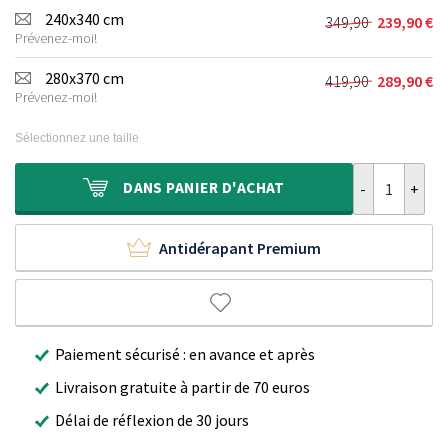
initial
actuel
240x340 cm
349,90
239,90
€
Le
Le
était :
est :
Prévenez-moi!
prix
prix
249,90 €.
169,90 €.
initial
actuel
280x370 cm
419,90
289,90
€
Le
Le
était :
est :
Prévenez-moi!
prix
prix
349,90 €.
239,90 €.
initial
actuel
Sélectionnez une taille
était :
est :
419,90 €.
289,90 €.
quantité de Ta
DANS
PANIER D'ACHAT
Antidérapant Premium
Paiement sécurisé : en avance et après
Livraison gratuite à partir de 70 euros
Délai de réflexion de 30 jours