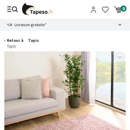
Passer
au
contenu
8.6
Livraison gratuite*
Retour à
Tapis
Tapis