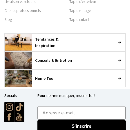
Livraison et retours
Tapis d’extérieur
Clients professionnels
Tapis vintage
Blog
Tapis enfant
Tendances &
Inspiration
Conseils & Entretien
Home Tour
Socials
Pour ne rien manquer, inscris-toi !
E-mailadres
S'inscrire