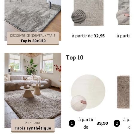
à partir de
32,95
à partir
DÉCOUVRE DE NOUVEAUX TAPIS
Tapis 80x150
Top 10
à partir
à par
39,90
POPULAIRE
de
de
Tapis synthétique