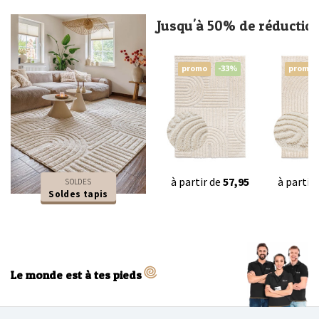
Jusqu'à 50% de réductio
promo
-33%
promo
à partir de
57,95
à partir
SOLDES
Soldes tapis
Le monde est à tes pieds