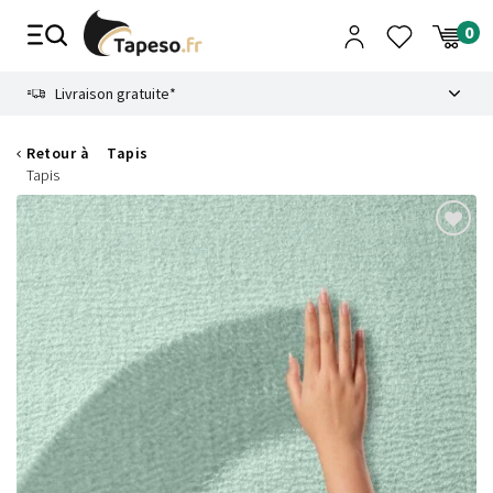
Passer
au
contenu
8.6
Livraison gratuite*
Retour à
Tapis
Tapis