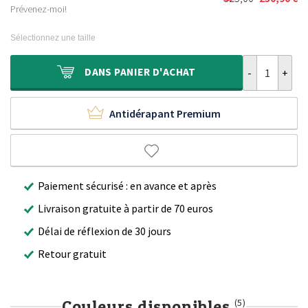
Le
Le
était :
est :
Prévenez-moi!
prix
prix
240,00 €.
170,90 €.
initial
actuel
Sélectionnez une taille
était :
est :
325,00 €.
230,90 €.
quantité de Ta
DANS
PANIER D'ACHAT
Antidérapant Premium
Paiement sécurisé : en avance et après
Livraison gratuite à partir de 70 euros
Délai de réflexion de 30 jours
Retour gratuit
Couleurs disponibles
(5)