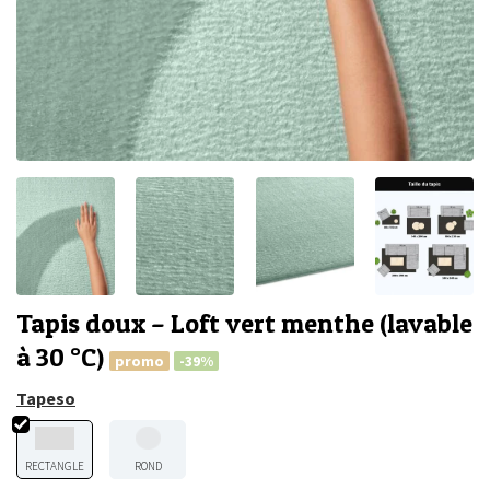
Tapis doux – Loft vert menthe (lavable
à 30 °C)
promo
-39%
Tapeso
RECTANGLE
ROND