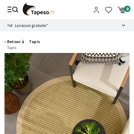
Passer
au
contenu
8.6
Livraison gratuite*
Retour à
Tapis
Tapis