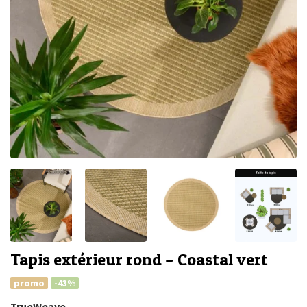
Tapis extérieur rond – Coastal vert
promo
-43%
TrueWeave