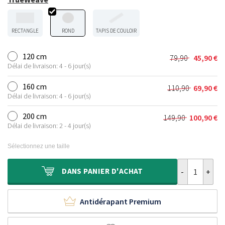
RECTANGLE
ROND
TAPIS DE COULOIR
120 cm
79,90
45,90
€
Le
Le
Délai de livraison: 4 - 6 jour(s)
prix
prix
initial
actuel
160 cm
110,90
69,90
€
Le
Le
était :
est :
Délai de livraison: 4 - 6 jour(s)
prix
prix
79,90 €.
45,90 €.
initial
actuel
200 cm
149,90
100,90
€
Le
Le
était :
est :
Délai de livraison: 2 - 4 jour(s)
prix
prix
110,90 €.
69,90 €.
initial
actuel
Sélectionnez une taille
était :
est :
149,90 €.
100,90 €.
quantité de Ta
DANS
PANIER D'ACHAT
Antidérapant Premium