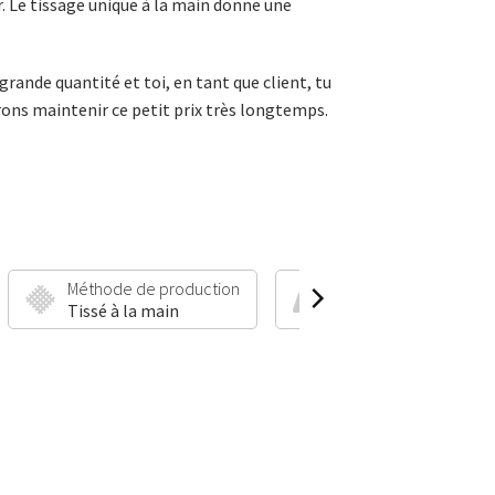
. Le tissage unique à la main donne une
grande quantité et toi, en tant que client, tu
rons maintenir ce petit prix très longtemps.
Méthode de production
Hauteur et poids du po
Tissé à la main
8 mm | 1800 g/m²