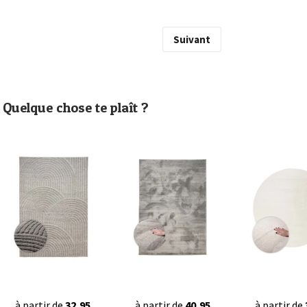
Suivant
Quelque chose te plaît ?
à partir de
32,95
à partir de
40,95
à partir de