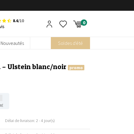
8.6
/10
vis
Nouveautés
Soldes d'été
 – Ulstein blanc/noir
promo
RÉ
Délai de livraison: 2 - 4 jour(s)