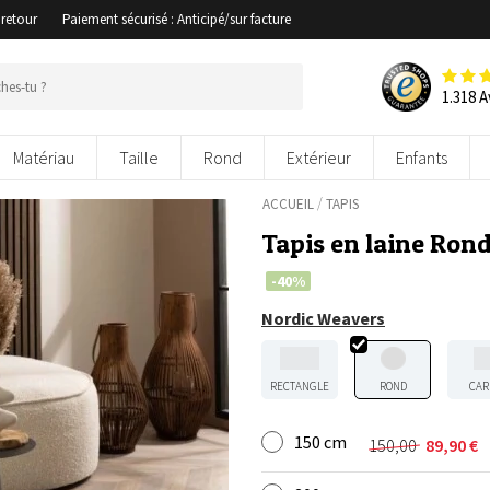
 retour
Paiement sécurisé : Anticipé/sur facture
1.318 A
Matériau
Taille
Rond
Extérieur
Enfants
/
ACCUEIL
TAPIS
Tapis en laine Rond
-40%
Nordic Weavers
RECTANGLE
ROND
CAR
150 cm
150,00
89,90
€
Le
Le
prix
prix