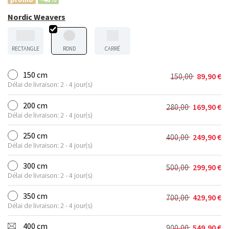
Nordic Weavers
RECTANGLE
ROND
CARRÉ
150 cm
150,00
89,90
€
Le
Le
Délai de livraison: 2 - 4 jour(s)
prix
prix
initial
actuel
200 cm
280,00
169,90
€
Le
Le
était :
est :
Délai de livraison: 2 - 4 jour(s)
prix
prix
150,00 €.
89,90 €.
initial
actuel
250 cm
400,00
249,90
€
Le
Le
était :
est :
Délai de livraison: 2 - 4 jour(s)
prix
prix
280,00 €.
169,90 €.
initial
actuel
300 cm
500,00
299,90
€
Le
Le
était :
est :
Délai de livraison: 2 - 4 jour(s)
prix
prix
400,00 €.
249,90 €.
initial
actuel
350 cm
700,00
429,90
€
Le
Le
était :
est :
Délai de livraison: 2 - 4 jour(s)
prix
prix
500,00 €.
299,90 €.
initial
actuel
400 cm
900,00
549,90
€