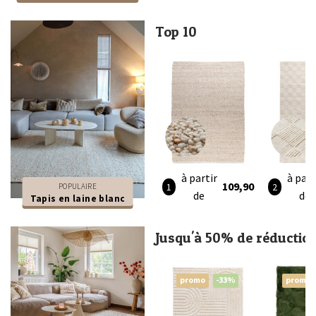
Top 10
à partir
à part
109,90
POPULAIRE
de
de
Tapis en laine blanc
Jusqu'à 50% de réductio
promo
-33%
promo