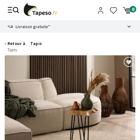
Passer
au
contenu
8.6
Livraison gratuite*
Retour à
Tapis
Tapis