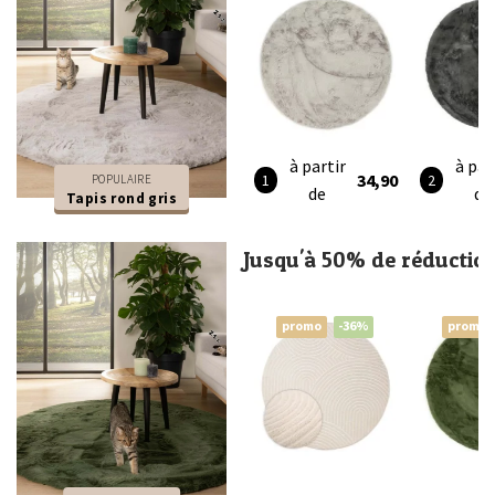
à partir
à par
34,90
POPULAIRE
de
de
Tapis rond gris
Jusqu'à 50% de réductio
promo
-36%
promo