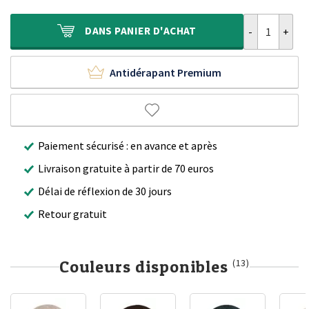
était :
est :
1.120,00 €.
699,90 €.
quantité de Tap
DANS
PANIER D'ACHAT
Antidérapant Premium
Paiement sécurisé : en avance et après
Livraison gratuite à partir de 70 euros
Délai de réflexion de 30 jours
Retour gratuit
Couleurs disponibles
(13)