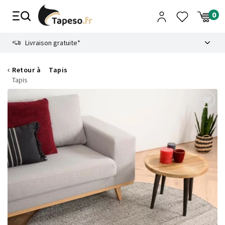
Passer
au
contenu
8.6
Livraison gratuite*
Retour à
Tapis
Tapis