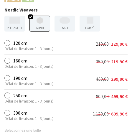
Nordic Weavers
RECTANGLE
ROND
OVALE
CARRÉ
120 cm
210,00
129,90
€
Le
Le
Délai de livraison: 1 - 3 jour(s)
prix
prix
initial
actuel
160 cm
350,00
219,90
€
Le
Le
était :
est :
Délai de livraison: 1 - 3 jour(s)
prix
prix
210,00 €.
129,90 €.
initial
actuel
190 cm
480,00
299,90
€
Le
Le
était :
est :
Délai de livraison: 1 - 3 jour(s)
prix
prix
350,00 €.
219,90 €.
initial
actuel
250 cm
800,00
499,90
€
Le
Le
était :
est :
Délai de livraison: 1 - 3 jour(s)
prix
prix
480,00 €.
299,90 €.
initial
actuel
300 cm
1.120,00
699,90
€
Le
Le
était :
est :
Délai de livraison: 1 - 3 jour(s)
prix
prix
800,00 €.
499,90 €.
initial
actuel
Sélectionnez une taille