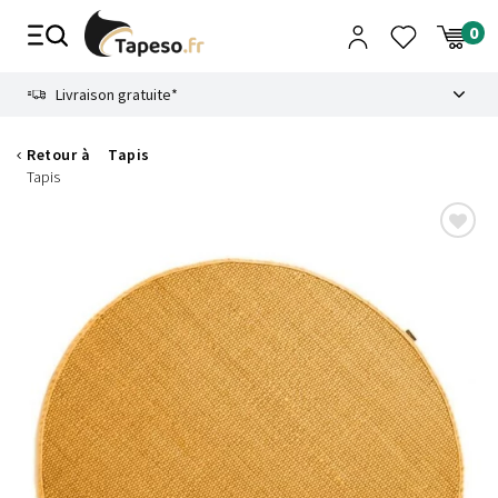
Passer
au
contenu
8.6
Livraison gratuite*
Retour à
Tapis
Tapis