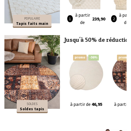
à partir
à part
239,90
POPULAIRE
de
de
Tapis faits main
Jusqu'à 50% de réductio
promo
-36%
promo
à partir de
46,95
à partir
SOLDES
Soldes tapis