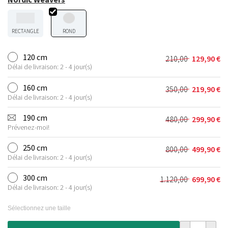
RECTANGLE
ROND
120 cm
210,00
129,90
€
Le
Le
Délai de livraison: 2 - 4 jour(s)
prix
prix
initial
actuel
160 cm
350,00
219,90
€
Le
Le
était :
est :
Délai de livraison: 2 - 4 jour(s)
prix
prix
210,00 €.
129,90 €.
initial
actuel
190 cm
480,00
299,90
€
Le
Le
était :
est :
Prévenez-moi!
prix
prix
350,00 €.
219,90 €.
initial
actuel
250 cm
800,00
499,90
€
Le
Le
était :
est :
Délai de livraison: 2 - 4 jour(s)
prix
prix
480,00 €.
299,90 €.
initial
actuel
300 cm
1.120,00
699,90
€
Le
Le
était :
est :
Délai de livraison: 2 - 4 jour(s)
prix
prix
800,00 €.
499,90 €.
initial
actuel
Sélectionnez une taille
était :
est :
1.120,00 €.
699,90 €.
quantité de Ta