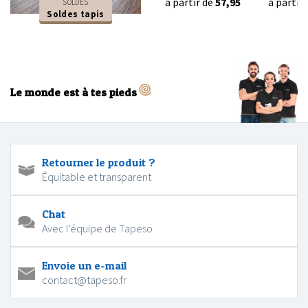
à partir de
57,95
à partir
SOLDES
Soldes tapis
Le monde est à tes pieds
Retourner le produit ?
Équitable et transparent
Chat
Avec l'équipe de Tapeso
Envoie un e-mail
contact@tapeso.fr