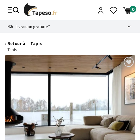
Passer
au
contenu
8.6
Livraison gratuite*
Retour à
Tapis
Tapis