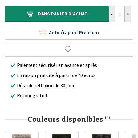
était :
est :
679,90 €.
469,90 €.
quantité de T
DANS
PANIER D'ACHAT
Antidérapant Premium
Paiement sécurisé : en avance et après
Livraison gratuite à partir de 70 euros
Délai de réflexion de 30 jours
Retour gratuit
Couleurs disponibles
(4)