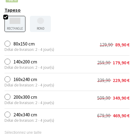
Tapeso
RECTANGLE
ROND
80x150 cm
129,90
89,90
€
Le
Le
Délai de livraison: 2 - 4 jour(s)
prix
prix
initial
actuel
140x200 cm
259,90
179,90
€
Le
Le
était :
est :
Délai de livraison: 2 - 4 jour(s)
prix
prix
129,90 €.
89,90 €.
initial
actuel
160x240 cm
339,90
229,90
€
Le
Le
était :
est :
Délai de livraison: 2 - 4 jour(s)
prix
prix
259,90 €.
179,90 €.
initial
actuel
200x300 cm
509,90
349,90
€
Le
Le
était :
est :
Délai de livraison: 2 - 4 jour(s)
prix
prix
339,90 €.
229,90 €.
initial
actuel
240x340 cm
679,90
469,90
€
Le
Le
était :
est :
Délai de livraison: 2 - 4 jour(s)
prix
prix
509,90 €.
349,90 €.
initial
actuel
Sélectionnez une taille