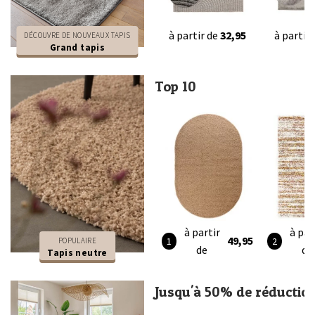
à partir de
32,95
à partir
DÉCOUVRE DE NOUVEAUX TAPIS
Grand tapis
Top 10
à partir
à par
49,95
POPULAIRE
de
de
Tapis neutre
Jusqu'à 50% de réductio