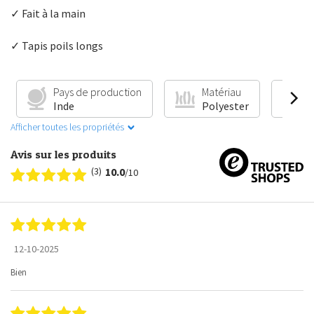
✓ Fait à la main
✓ Tapis poils longs
Pays de production
Matériau
C
Inde
Polyester
A
Afficher toutes les propriétés
Avis sur les produits
(3)
10.0
/10
12-10-2025
Bien