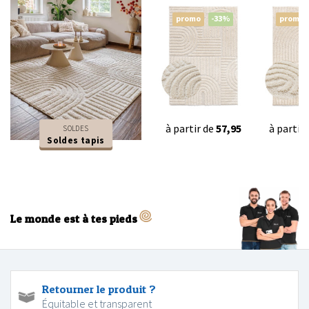
promo
-33%
promo
à partir de
57,95
à partir
SOLDES
Soldes tapis
Le monde est à tes pieds
Retourner le produit ?
Équitable et transparent