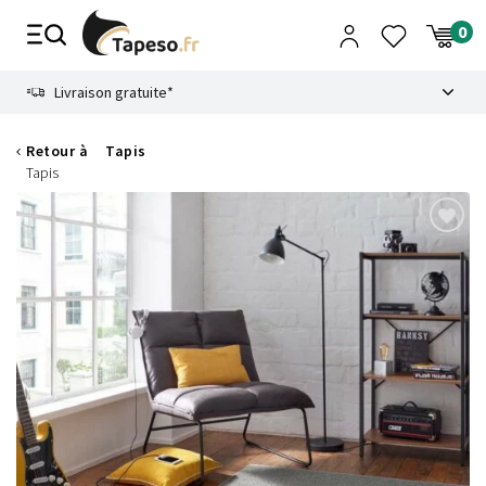
Passer
au
contenu
8.6
Livraison gratuite*
Retour à
Tapis
Tapis