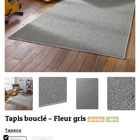
Tapis bouclé – Fleur gris
promo
-40%
Tapeso