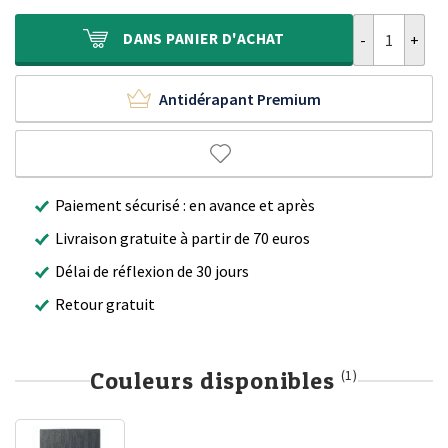
était :
est :
230,00 €.
159,90 €.
quantité de Ta
DANS
PANIER D'ACHAT
Antidérapant Premium
Paiement sécurisé : en avance et après
Livraison gratuite à partir de 70 euros
Délai de réflexion de 30 jours
Retour gratuit
Couleurs disponibles
(1)