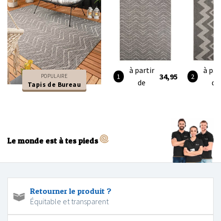
à partir
à par
34,95
POPULAIRE
de
de
Tapis de Bureau
Le monde est à tes pieds
Retourner le produit ?
Équitable et transparent