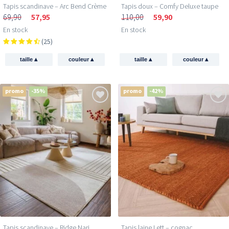
Tapis scandinave – Arc Bend Crème
Tapis doux – Comfy Deluxe taupe
69,90
57,95
110,00
59,90
En stock
En stock
(25)
▴
▴
▴
▴
taille
couleur
taille
couleur
promo
-35%
promo
-42%
Tapis scandinave – Ridge Nari
Tapis laine Lett – cognac