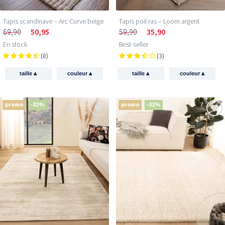
Tapis scandinave – Arc Curve beige
Tapis poil ras​ – Loom argent
69,90
50,95
59,90
35,90
En stock
Best-seller
(8)
(3)
▴
▴
▴
▴
taille
couleur
taille
couleur
promo
-32%
promo
-31%