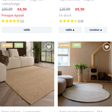
crème/beige
100,00
64,90
120,00
69,90
Presque épuisé
En stock
(1)
(18)
▴
▴
taille
taille
couleur
promo
-41%
promo
-30%
Tapis poil ras​ – Loom beige
Tapis en laine organique – Flyt