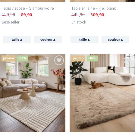
Tapis en laine – Fjell blanc
Tapis viscose – Glamour ivoire
449,90
309,90
129,90
89,90
En stock
Best-seller
▴
▴
▴
▴
taille
couleur
taille
couleur
promo
-33%
promo
-46%