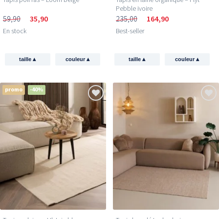
Pebble ivoire
59,90
35,90
235,00
164,90
En stock
Best-seller
▴
▴
▴
▴
taille
couleur
taille
couleur
promo
-40%