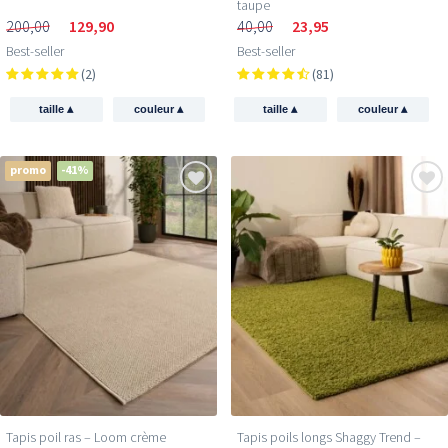
taupe
200,00
129,90
40,00
23,95
Best-seller
Best-seller
(2)
(81)
▴
▴
▴
▴
taille
couleur
taille
couleur
promo
-41%
Tapis poil ras​ – Loom crème
Tapis poils longs Shaggy Trend –