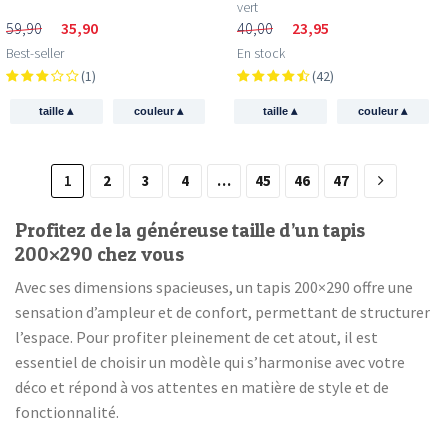
vert
59,90
35,90
40,00
23,95
Best-seller
En stock
(1)
(42)
▴
▴
▴
▴
taille
couleur
taille
couleur
1
2
3
4
…
45
46
47
Profitez de la généreuse taille d’un tapis
200×290 chez vous
Avec ses dimensions spacieuses, un tapis 200×290 offre une
sensation d’ampleur et de confort, permettant de structurer
l’espace. Pour profiter pleinement de cet atout, il est
essentiel de choisir un modèle qui s’harmonise avec votre
déco et répond à vos attentes en matière de style et de
fonctionnalité.