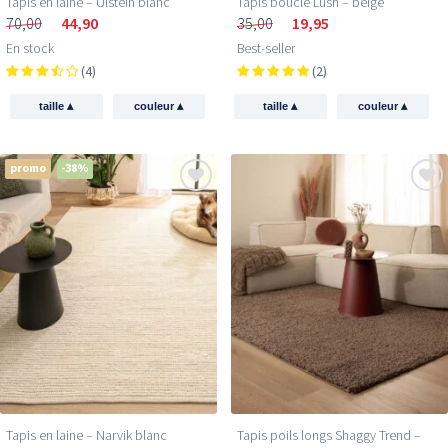
Tapis en laine – Ulstein blanc
Tapis bouclé Lush – beige
70,00
44,90
35,00
19,95
En stock
Best-seller
(4)
(2)
▴
▴
▴
▴
taille
couleur
taille
couleur
promo
-38%
Tapis en laine – Narvik blanc
Tapis poils longs Shaggy Trend –