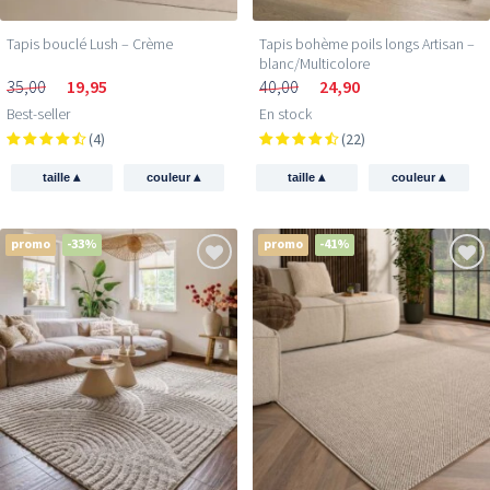
Tapis bouclé Lush – Crème
Tapis bohème poils longs Artisan –
blanc/Multicolore
35,00
19,95
40,00
24,90
Best-seller
En stock
(4)
(22)
▴
▴
▴
▴
taille
couleur
taille
couleur
promo
-33%
promo
-41%