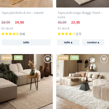
Tapis jute Boho & me – naturel
Tapis poils longs Shaggy Trend –
ivoire
59,90
39,90
40,00
23,95
En stock
En stock
(54)
(17)
▴
▴
taille
taille
couleur
promo
-40%
promo
-32%