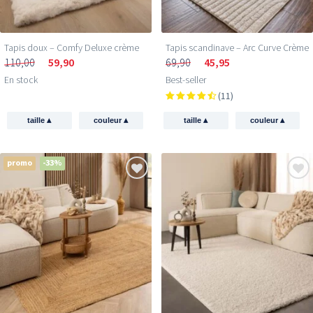
Tapis doux – Comfy Deluxe crème
Tapis scandinave – Arc Curve Crème
110,00
59,90
69,90
45,95
En stock
Best-seller
(11)
▴
▴
▴
▴
taille
couleur
taille
couleur
promo
-33%