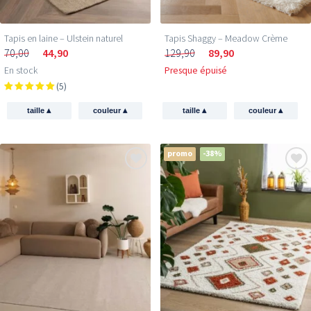
Tapis en laine – Ulstein naturel
Tapis Shaggy – Meadow Crème
70,00
44,90
129,90
89,90
En stock
Presque épuisé
(5)
▴
▴
▴
▴
taille
couleur
taille
couleur
promo
-38%