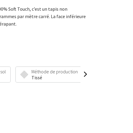
100% Soft Touch, c’est un tapis non
 grammes par mètre carré. La face inférieure
dérapant.
 sol
Méthode de production
Hauteur et poid
Tissé
9 mm | 1900 g