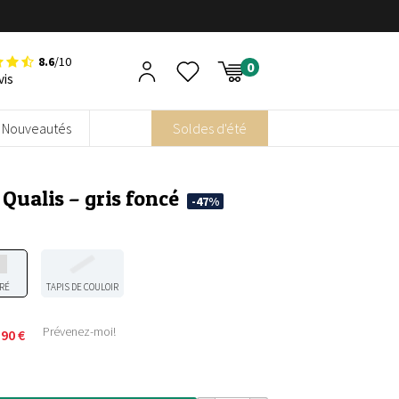
8.6
/10
vis
Nouveautés
Soldes d'été
 Qualis – gris foncé
-47%
RÉ
TAPIS DE COULOIR
Prévenez-moi!
,90
€