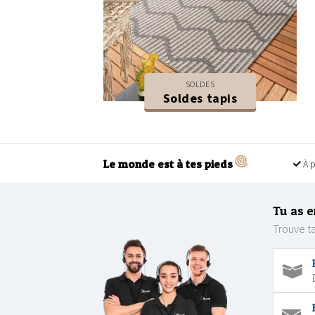
SOLDES
Soldes tapis
Le monde est à tes pieds
À p
Tu as e
Trouve ta