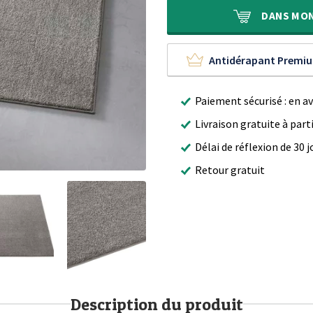
était :
est :
219,90 €
116,90 €
DANS
MO
Antidérapant Premi
Paiement sécurisé : en a
Livraison gratuite à part
Délai de réflexion de 30 j
Retour gratuit
Description du produit