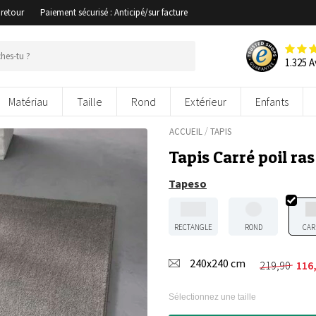
 retour
Paiement sécurisé : Anticipé/sur facture
1.325 A
Matériau
Taille
Rond
Extérieur
Enfants
/
ACCUEIL
TAPIS
Tapis Carré poil ras
Tapeso
RECTANGLE
ROND
CAR
240x240 cm
219,90
116
Le
Le
prix
prix
initial
actuel
Sélectionnez une taille