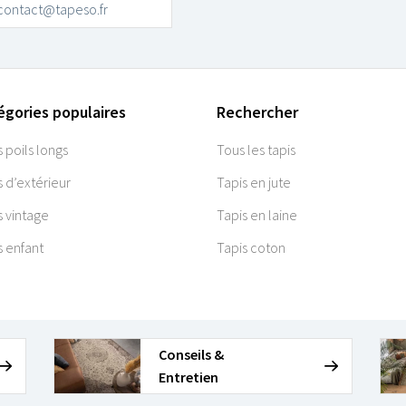
contact@tapeso.fr
égories populaires
Rechercher
s poils longs
Tous les tapis
s d’extérieur
Tapis en jute
s vintage
Tapis en laine
s enfant
Tapis coton
Conseils &
Entretien