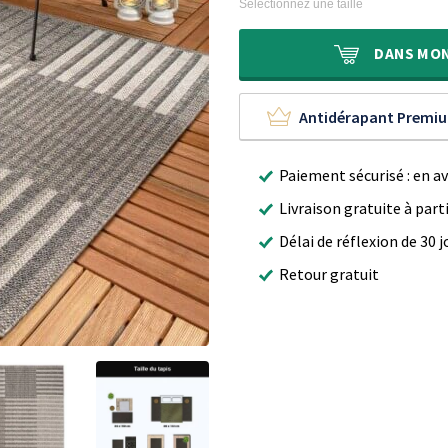
initial
actuel
Sélectionnez une taille
était :
est :
70,00 €.
34,95 €.
DANS
MO
Antidérapant Premi
Paiement sécurisé : en a
Livraison gratuite à part
Délai de réflexion de 30 j
Retour gratuit