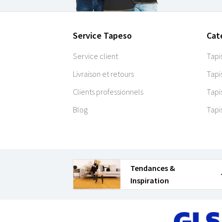
Service Tapeso
Cat
Service client
Tapi
Livraison et retours
Tapi
Clients professionnels
Tapi
Blog
Tapi
Tendances &
Inspiration