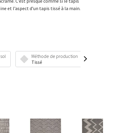
macramé. C’est presque comme si le tapis
ne et l’aspect d’un tapis tissé à la main.
 sol
Méthode de production
Hauteur et poid
Tissé
7 mm | 1500 g