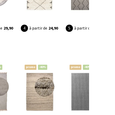
de
29,90
à partir de
24,90
à partir de
32,95
%
promo
-40%
promo
-40%