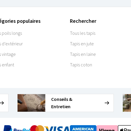
égories populaires
Rechercher
s poils longs
Tous les tapis
s d’extérieur
Tapis en jute
s vintage
Tapis en laine
s enfant
Tapis coton
Conseils &
Entretien