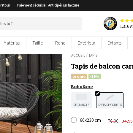
 retour
Paiement sécurisé : Anticipé/sur facture
1.316 A
Matériau
Taille
Rond
Extérieur
Enfants
/
ACCUEIL
TAPIS
Tapis de balcon ca
promo
-39%
Boho&me
RECTANGLE
TAPIS DE COULOIR
66x230 cm
70,00
34,9
Le
Le
prix
prix