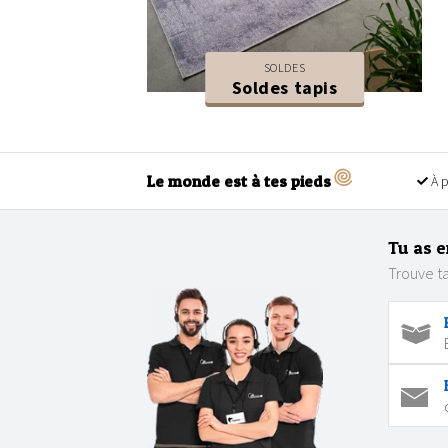
SOLDES
Soldes tapis
Le monde est à tes pieds
À p
Tu as e
Trouve ta