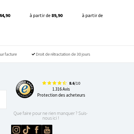
44,90
à partir de
89,90
à partir de
29,90
sur facture
Droit de rétractation de 30 jours
8.6
/10
1.316 Avis
Protection des acheteurs
Que faire pour ne rien manquer ? Suis-
nous ici !