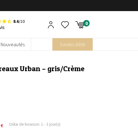
8.6
/10
vis
Nouveautés
Soldes d'été
rreaux Urban – gris/Crème
Délai de livraison: 1 - 3 jour(s)
5
€