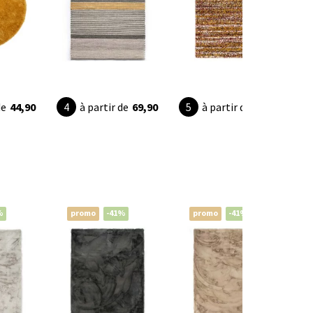
de
44,90
à partir de
69,90
à partir de
24,90
%
promo
-41%
promo
-41%