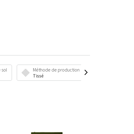
 sol
Méthode de production
Hauteur et poi
Tissé
6 mm | 895 g