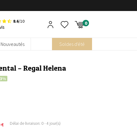
8.6
/10
vis
Nouveautés
Soldes d'été
iental – Regal Helena
33%
Délai de livraison: 0 - 4 jour(s)
0
€