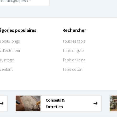
contact@tapeso.fr
égories populaires
Rechercher
s poils longs
Tous les tapis
s d’extérieur
Tapis en jute
s vintage
Tapis en laine
s enfant
Tapis coton
Conseils &
Entretien