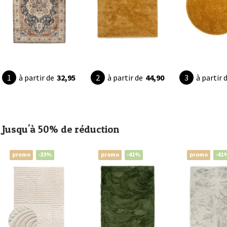
à partir de
32,95
à partir de
44,90
à partir 
Jusqu'à 50% de réduction
promo
-33%
promo
-41%
promo
-41