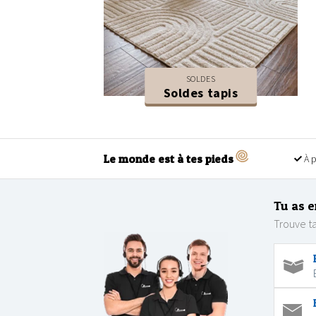
SOLDES
Soldes tapis
Le monde est à tes pieds
À p
Tu as e
Trouve ta