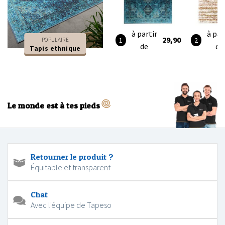
à partir
à par
29,90
POPULAIRE
de
de
Tapis ethnique
Le monde est à tes pieds
Retourner le produit ?
Équitable et transparent
Chat
Avec l'équipe de Tapeso