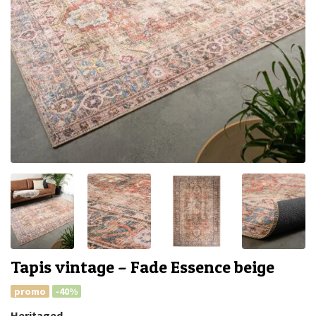
Tapis vintage – Fade Essence beige
promo
-40%
Heritaged