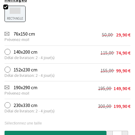
RECTANGLE
76x150 cm
50,00
29,90
€
Le
Le
Prévenez-moi!
prix
prix
initial
actuel
140x200 cm
115,00
74,90
€
Le
Le
était :
est :
Délai de livraison: 2 - 4 jour(s)
prix
prix
50,00 €.
29,90 €.
initial
actuel
152x230 cm
155,00
99,90
€
Le
Le
était :
est :
Délai de livraison: 2 - 4 jour(s)
prix
prix
115,00 €.
74,90 €.
initial
actuel
190x290 cm
195,00
149,90
€
Le
Le
était :
est :
Prévenez-moi!
prix
prix
155,00 €.
99,90 €.
initial
actuel
230x330 cm
300,00
199,90
€
Le
Le
était :
est :
Délai de livraison: 2 - 4 jour(s)
prix
prix
195,00 €.
149,90 €.
initial
actuel
Sélectionnez une taille
était :
est :
300,00 €.
199,90 €.
quantité de Ta