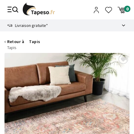
Passer
au
contenu
8.6
Livraison gratuite*
Retour à
Tapis
Tapis