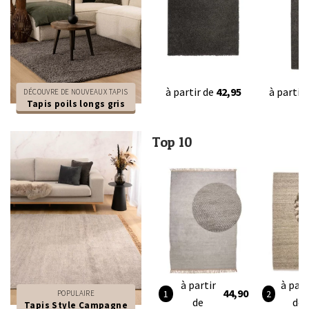
à partir de
42,95
à partir
DÉCOUVRE DE NOUVEAUX TAPIS
Tapis poils longs gris
Top 10
à partir
à part
44,90
POPULAIRE
de
de
Tapis Style Campagne