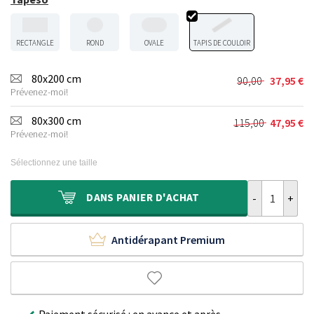
RECTANGLE
ROND
OVALE
TAPIS DE COULOIR
80x200 cm
90,00
37,95
€
Le
Le
Prévenez-moi!
prix
prix
initial
actuel
80x300 cm
115,00
47,95
€
Le
Le
était :
est :
Prévenez-moi!
prix
prix
90,00 €.
37,95 €.
initial
actuel
Sélectionnez une taille
était :
est :
115,00 €.
47,95 €.
quantité de Ta
DANS
PANIER D'ACHAT
Antidérapant Premium
Paiement sécurisé : en avance et après