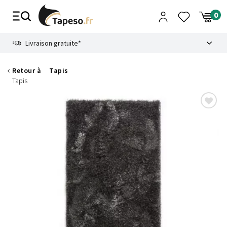
Passer
au
contenu
8.6
Livraison gratuite*
Retour à
Tapis
Tapis