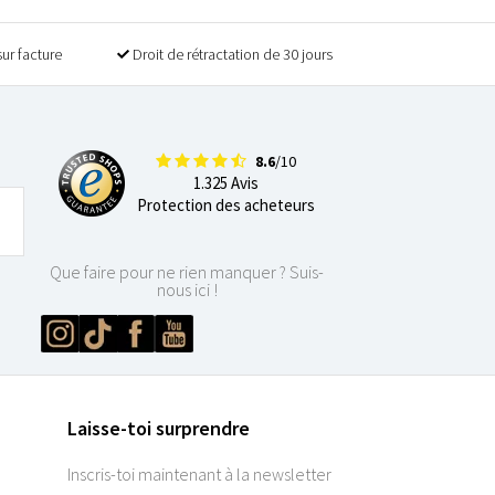
sur facture
Droit de rétractation de 30 jours
8.6
/10
1.325 Avis
Protection des acheteurs
Que faire pour ne rien manquer ? Suis-
nous ici !
Laisse-toi surprendre
Inscris-toi maintenant à la newsletter