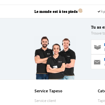
Le monde est à tes pieds
À p
Tu as e
Trouve ta
Service Tapeso
Cat
Service client
Tapi