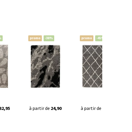
%
promo
-38%
promo
-45%
32,95
à partir de
24,90
à partir de
32,95