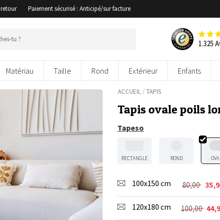
 retour
Paiement sécurisé : Anticipé/sur facture
1.325 A
Matériau
Taille
Rond
Extérieur
Enfants
/
ACCUEIL
TAPIS
Tapis ovale poils l
Tapeso
RECTANGLE
ROND
OVA
100x150 cm
80,00
35,
Le
Le
prix
prix
120x180 cm
initial
actuel
100,00
44,
Le
Le