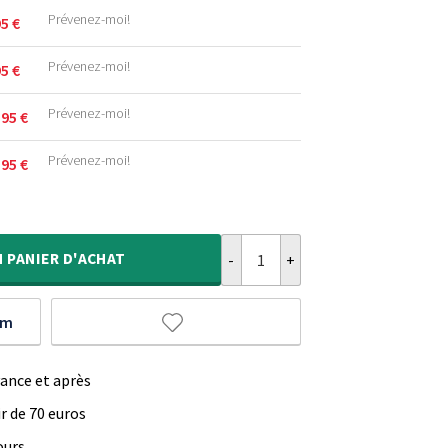
Prévenez-moi!
95
€
.
Prévenez-moi!
95
€
.
Prévenez-moi!
,95
€
.
Prévenez-moi!
,95
€
.
.
quantité de Tapis ovale poils long
.
.
N
PANIER D'ACHAT
um
vance et après
ir de 70 euros
ours