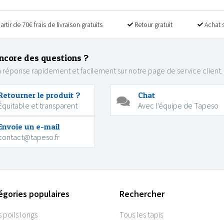
artir de 70€ frais de livraison gratuits
Retour gratuit
Achat 
ncore des questions ?
 réponse rapidement et facilement sur notre page de service client.
Retourner le produit ?
Chat
Équitable et transparent
Avec l'équipe de Tapeso
Envoie un e-mail
contact@tapeso.fr
égories populaires
Rechercher
s poils longs
Tous les tapis