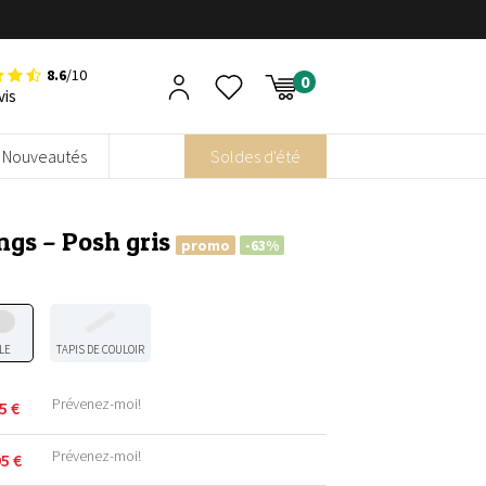
8.6
/10
vis
Nouveautés
Soldes d'été
ongs – Posh gris
promo
-63%
LE
TAPIS DE COULOIR
Prévenez-moi!
95
€
Prévenez-moi!
95
€