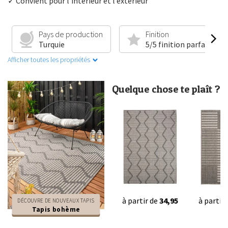
✓ Convient pour l’intérieur et l’extérieur
Pays de production
Finition
Turquie
5/5 finition parfaite
Afficher toutes les propriétés
Quelque chose te plaît ?
à partir de
34,95
à partir
DÉCOUVRE DE NOUVEAUX TAPIS
Tapis bohème