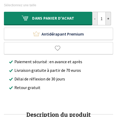
initial
actuel
Sélectionnez une taille
était :
est :
300,00 €.
136,95 €.
quantité de Ta
DANS
PANIER D'ACHAT
Antidérapant Premium
Paiement sécurisé : en avance et après
Livraison gratuite à partir de 70 euros
Délai de réflexion de 30 jours
Retour gratuit
Description du produit