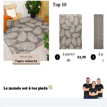
Top 10
à partir
à par
32,95
POPULAIRE
de
de
Tapis robuste
Le monde est à tes pieds