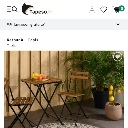
Passer
au
contenu
8.6
Livraison gratuite*
Retour à
Tapis
Tapis