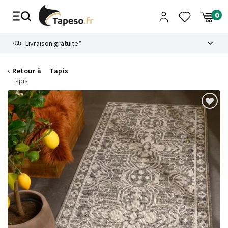
Passer
au
contenu
8.6
Livraison gratuite*
Retour à
Tapis
Tapis