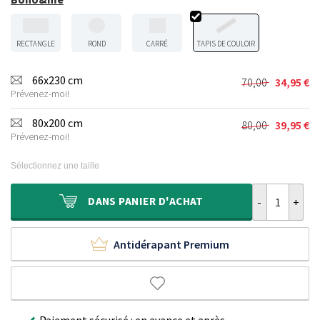
RECTANGLE
ROND
CARRÉ
TAPIS DE COULOIR
66x230 cm
70,00
34,95
€
Le
Le
Prévenez-moi!
prix
prix
initial
actuel
80x200 cm
80,00
39,95
€
Le
Le
était :
est :
Prévenez-moi!
prix
prix
70,00 €.
34,95 €.
initial
actuel
Sélectionnez une taille
était :
est :
80,00 €.
39,95 €.
quantité de Ta
DANS
PANIER D'ACHAT
Antidérapant Premium
Paiement sécurisé : en avance et après