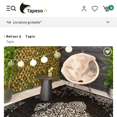
Passer
au
contenu
8.6
Livraison gratuite*
Retour à
Tapis
Tapis