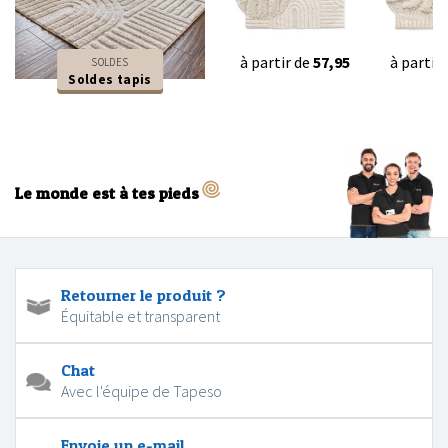
à partir de
57,95
à partir
SOLDES
Soldes tapis
Le monde est à tes pieds
Retourner le produit ?
Équitable et transparent
Chat
Avec l'équipe de Tapeso
Envoie un e-mail