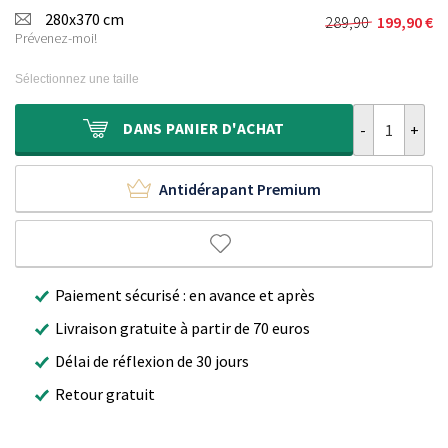
initial
actuel
280x370 cm
289,90
199,90
€
Le
Le
était :
est :
Prévenez-moi!
prix
prix
239,90 €.
159,90 €.
initial
actuel
Sélectionnez une taille
était :
est :
289,90 €.
199,90 €.
quantité de Ta
DANS
PANIER D'ACHAT
Antidérapant Premium
Paiement sécurisé : en avance et après
Livraison gratuite à partir de 70 euros
Délai de réflexion de 30 jours
Retour gratuit