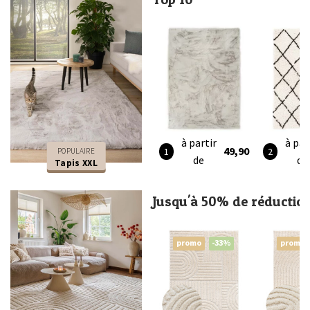
à partir
à par
49,90
POPULAIRE
de
de
Tapis XXL
Jusqu'à 50% de réductio
promo
-33%
promo