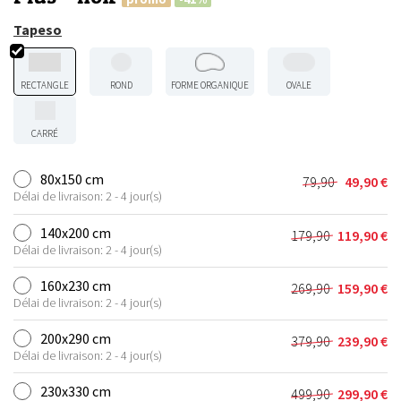
Tapeso
RECTANGLE
ROND
FORME ORGANIQUE
OVALE
CARRÉ
80x150 cm
79,90
49,90
€
Le
Le
Délai de livraison: 2 - 4 jour(s)
prix
prix
initial
actuel
140x200 cm
179,90
119,90
€
Le
Le
était :
est :
Délai de livraison: 2 - 4 jour(s)
prix
prix
79,90 €.
49,90 €.
initial
actuel
160x230 cm
269,90
159,90
€
Le
Le
était :
est :
Délai de livraison: 2 - 4 jour(s)
prix
prix
179,90 €.
119,90 €.
initial
actuel
200x290 cm
379,90
239,90
€
Le
Le
était :
est :
Délai de livraison: 2 - 4 jour(s)
prix
prix
269,90 €.
159,90 €.
initial
actuel
230x330 cm
499,90
299,90
€