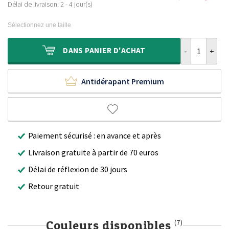
Le
Le
était :
est :
Délai de livraison: 2 - 4 jour(s)
prix
prix
379,90 €.
239,90 €.
initial
actuel
Sélectionnez une taille
était :
est :
499,90 €.
299,90 €.
quantité de Ta
DANS
PANIER D'ACHAT
Antidérapant Premium
Paiement sécurisé : en avance et après
Livraison gratuite à partir de 70 euros
Délai de réflexion de 30 jours
Retour gratuit
Couleurs disponibles
(7)