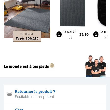
à partir
à par
29,90
POPULAIRE
de
de
Tapis 200x290
Le monde est à tes pieds
Retourner le produit ?
Équitable et transparent
Chat