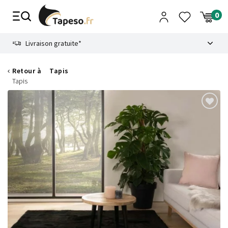
Passer
au
contenu
8.6
Livraison gratuite*
Retour à
Tapis
Tapis