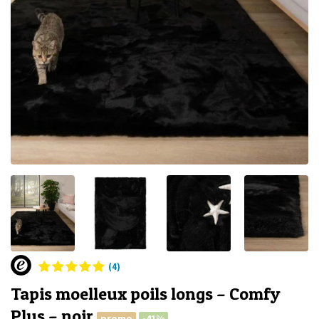
(4)
Tapis moelleux poils longs – Comfy
Plus – noir
promo
-41%