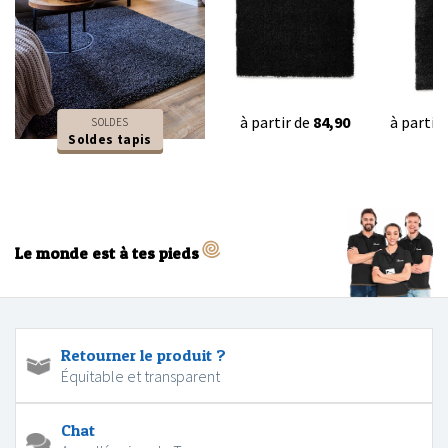
à partir de
84,90
à partir
SOLDES
Soldes tapis
Le monde est à tes pieds
Retourner le produit ?
Équitable et transparent
Chat