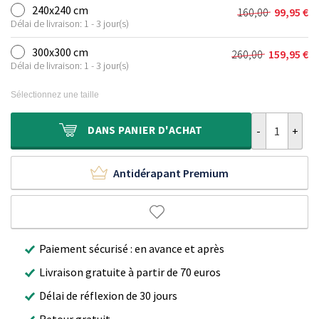
initial
actuel
240x240 cm
160,00
99,95
€
Le
Le
était :
est :
Délai de livraison: 1 - 3 jour(s)
prix
prix
120,00 €.
69,95 €.
initial
actuel
300x300 cm
260,00
159,95
€
Le
Le
était :
est :
Délai de livraison: 1 - 3 jour(s)
prix
prix
160,00 €.
99,95 €.
initial
actuel
Sélectionnez une taille
était :
est :
260,00 €.
159,95 €.
quantité de Ta
DANS
PANIER D'ACHAT
Antidérapant Premium
Paiement sécurisé : en avance et après
Livraison gratuite à partir de 70 euros
Délai de réflexion de 30 jours
Retour gratuit