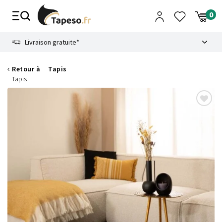
Passer
au
contenu
8.6
Livraison gratuite*
Retour à
Tapis
Tapis