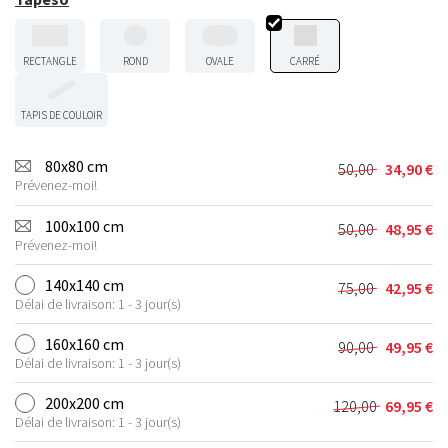
RECTANGLE
ROND
OVALE
CARRÉ
TAPIS DE COULOIR
80x80 cm
50,00
34,90
€
Le
Le
Prévenez-moi!
prix
prix
initial
actuel
100x100 cm
50,00
48,95
€
Le
Le
était :
est :
Prévenez-moi!
prix
prix
50,00 €.
34,90 €.
initial
actuel
140x140 cm
75,00
42,95
€
Le
Le
était :
est :
Délai de livraison: 1 - 3 jour(s)
prix
prix
50,00 €.
48,95 €.
initial
actuel
160x160 cm
90,00
49,95
€
Le
Le
était :
est :
Délai de livraison: 1 - 3 jour(s)
prix
prix
75,00 €.
42,95 €.
initial
actuel
200x200 cm
120,00
69,95
€
Le
Le
était :
est :
Délai de livraison: 1 - 3 jour(s)
prix
prix
90,00 €.
49,95 €.