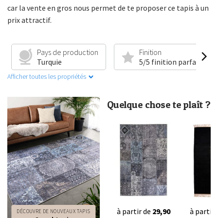
car la vente en gros nous permet de te proposer ce tapis à un
prix attractif.
Pays de production
Finition
Turquie
5/5 finition parfaite
Afficher toutes les propriétés
Quelque chose te plaît ?
à partir de
29,90
à partir
DÉCOUVRE DE NOUVEAUX TAPIS